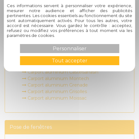
Ces informations servent à personnaliser votre expérience,
Carport aluminium Montauban
mesurer notre audience et afficher des publicités
Carport aluminium Cornebarrieu
pertinentes. Les cookies essentiels au fonctionnement du site
Carport aluminium Cahors
sont automatiquement activés. Pour tous les autres, votre
accord est nécessaire. Vous gardez le contrôle : acceptez,
Carport aluminium Toulouse
refusez ou modifiez vos préférences à tout moment via les
Carport aluminium Castanet-Tolosan
paramètres de cookies.
Carport aluminium Colomiers
Carport aluminium Blagnac
Personnaliser
Carport aluminium L'Union
Carport aluminium Balma
Tout accepter
Carport aluminium Caussade
Carport aluminium Castelsarrasin
Carport aluminium Montech
Carport aluminium Grenade
Carport aluminium Grisolles
Carport aluminium Moissac
Pose de fenêtres