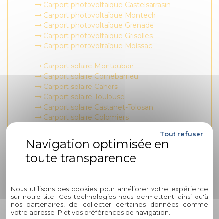
Carport photovoltaïque Castelsarrasin
Carport photovoltaïque Montech
Carport photovoltaïque Grenade
Carport photovoltaïque Grisolles
Carport photovoltaïque Moissac
Carport solaire Montauban
Carport solaire Cornebarrieu
Carport solaire Cahors
Carport solaire Toulouse
Carport solaire Castanet-Tolosan
Carport solaire Colomiers
Carport solaire Blagnac
Tout refuser
Carport solaire L'Union
Carport solaire Balma
Carport solaire Caussade
Carport solaire Castelsarrasin
Politique de confidentialité
Carport solaire Montech
Nous utilisons des cookies pour améliorer votre expérience
Carport solaire Grenade
sur notre site. Ces technologies nous permettent, ainsi qu'à
Carport solaire Grisolles
nos partenaires, de collecter certaines données comme
Carport solaire Moissac
votre adresse IP et vos préférences de navigation.