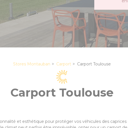
en
Stores Montauban
Carport
Carport Toulouse
Carport Toulouse
tionnalité et esthétique pour protéger vos véhicules des capric
le climat peut parfois être imprévisible, opter pour un carport de