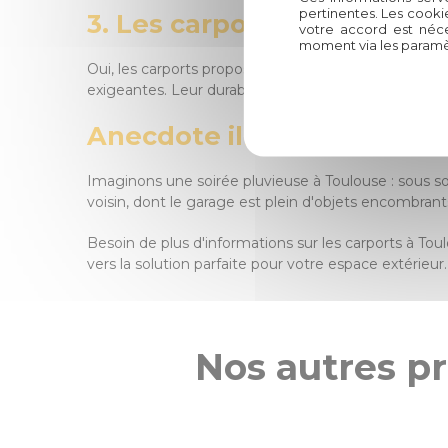
pertinentes. Les cooki
3. Les carports sont-ils du
votre accord est néce
moment via les paramè
Oui, les carports proposés par Circelli Habitat sont
exigeantes. Leur durabilité et leur résistance en fo
Anecdote illustrative :
Imaginons une soirée pluvieuse à Toulouse : sous so
voisin, dont le garage est plein d'objets encombrant
Besoin de plus d'informations sur les carports à To
vers la solution parfaite pour votre espace extérieur.
Nos autres pr