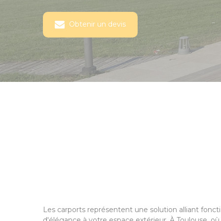
Obtenir un devis
Les carports représentent une solution alliant fonc
d'élégance à votre espace extérieur. À Toulouse, où 