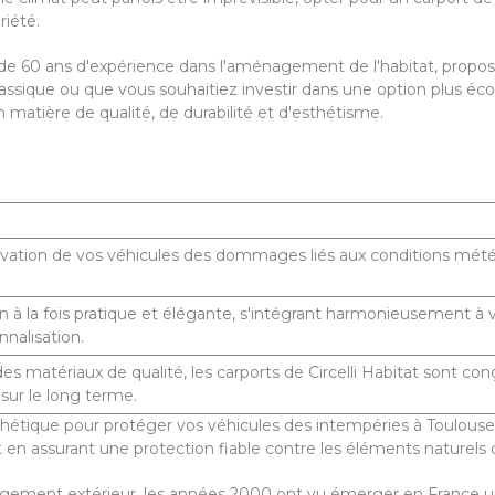
riété.
s de 60 ans d'expérience dans l'aménagement de l'habitat, prop
assique ou que vous souhaitiez investir dans une option plus éc
 matière de qualité, de durabilité et d'esthétisme.
ervation de vos véhicules des dommages liés aux conditions mét
on à la fois pratique et élégante, s'intégrant harmonieusement à
nalisation.
es matériaux de qualité, les carports de Circelli Habitat sont co
 sur le long terme.
hétique pour protéger vos véhicules des intempéries à Toulouse. 
n assurant une protection fiable contre les éléments naturels 
agement extérieur, les années 2000 ont vu émerger en France u