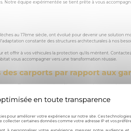
es. Notre équipe expérimentée se tient prête à vous accompagner
s calèches au 17ème siècle, ont évolué pour devenir une solution
l'adaptation constante des structures architecturales à nos bes
 et offrir à vos véhicules la protection qu'ils méritent. Contacte
 Habitat vous accompagner vers une transformation réussie.
s des carports par rapport aux gar
rages, offrant une protection efficace contre les intempéries to
rts ajoutent une touche esthétique à votre propriété sans nécessi
carport pour sa propriété à Toul
Politique de confidentialité
kies pour améliorer votre expérience sur notre site. Ces technologies
ndre en compte plusieurs facteurs tels que la taille de vos véhicule
de collecter certaines données comme votre adresse IP et vos préfér
ra une solution parfaitement adaptée à vos besoins spécifiques.
ent à personnaliser votre expérience, mesurer notre audience et a