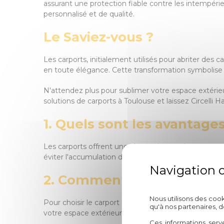
assurant une protection fiable contre les intempéri
personnalisé et de qualité.
Le Saviez-vous ?
Les carports, initialement utilisés pour abriter de
en toute élégance. Cette transformation symbolise 
N'attendez plus pour sublimer votre espace extérieur
solutions de carports à Toulouse et laissez Circelli
1. Quels sont les avantage
Les carports offrent une alternative moderne aux ga
éviter l'accumulation de chaleur. De plus, les carpo
2. Comment choisir le bon 
Nous utilisons des coo
Pour choisir le carport idéal, il est essentiel de pre
qu'à nos partenaires, 
votre espace extérieur. Un carport sur mesure offri
Ces informations serv