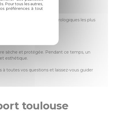
. Pour tous les autres,
es ?
vos préférences à tout
 résister aux conditions météorologiques les plus
iture sèche et protégée. Pendant ce temps, un
 et esthétique.
 à toutes vos questions et laissez-vous guider
port toulouse