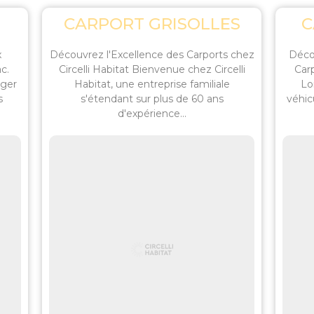
CARPORT GRISOLLES
C
x
Découvrez l'Excellence des Carports chez
Déco
ac.
Circelli Habitat Bienvenue chez Circelli
Carp
éger
Habitat, une entreprise familiale
Lo
s
s'étendant sur plus de 60 ans
véhic
d'expérience...