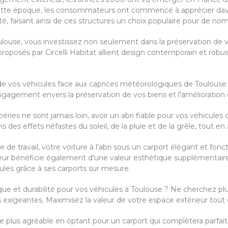
 À cette époque, les consommateurs ont commencé à apprécier da
té, faisant ainsi de ces structures un choix populaire pour de nom
louse, vous investissez non seulement dans la préservation de vo
roposés par Circelli Habitat allient design contemporain et robus
e vos véhicules face aux caprices météorologiques de Toulouse 
engagement envers la préservation de vos biens et l'amélioration 
éries ne sont jamais loin, avoir un abri fiable pour vos véhicules 
 des effets néfastes du soleil, de la pluie et de la grêle, tout e
de travail, votre voiture à l'abri sous un carport élégant et fon
ur bénéficie également d'une valeur esthétique supplémentaire. C
ules grâce à ses carports sur mesure.
ique et durabilité pour vos véhicules à Toulouse ? Ne cherchez plu
 exigeantes. Maximisez la valeur de votre espace extérieur tout 
e plus agréable en optant pour un carport qui complètera parfai