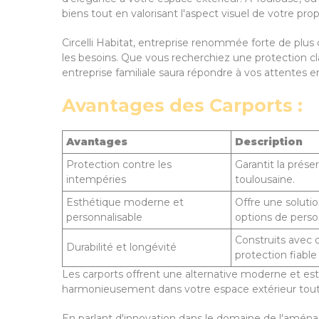
biens tout en valorisant l'aspect visuel de votre prop
Circelli Habitat, entreprise renommée forte de plu
les besoins. Que vous recherchiez une protection cl
entreprise familiale saura répondre à vos attentes en
Avantages des Carports :
Avantages
Description
Protection contre les
Garantit la prés
intempéries
toulousaine.
Esthétique moderne et
Offre une soluti
personnalisable
options de person
Construits avec d
Durabilité et longévité
protection fiable
Les carports offrent une alternative moderne et est
harmonieusement dans votre espace extérieur tout e
En parlant d'innovation dans le domaine de l'amén