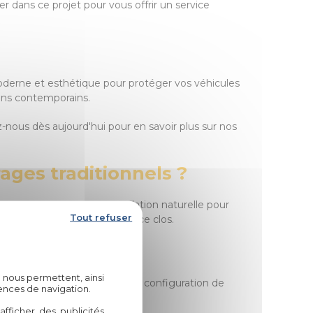
 dans ce projet pour vous offrir un service
 moderne et esthétique pour protéger vos véhicules
oins contemporains.
z-nous dès aujourd'hui pour en savoir plus sur nos
ages traditionnels ?
ut en permettant une ventilation naturelle pour
Tout refuser
ter la construction d'un espace clos.
ouse ?
 nous permettent, ainsi
s, l'esthétique souhaitée, et la configuration de
ences de navigation.
fficher des publicités