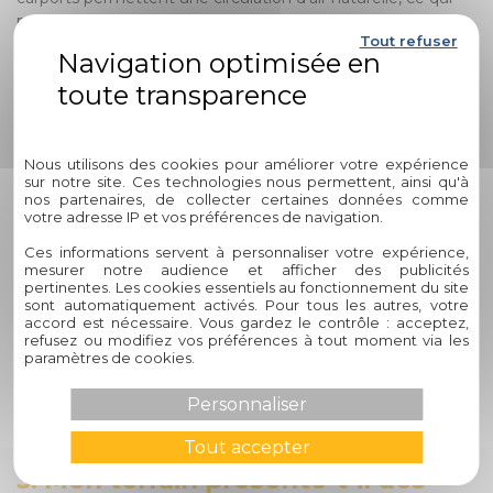
peut être bénéfique pour éviter l'accumulation d'humidité
Tout refuser
et de moisissures. Par exemple, si vous souhaitez protéger
votre véhicule tout en conservant une sensation
d'ouverture et de luminosité dans votre espace extérieur,
un carport pourrait être la solution idéale.
Politique de confidentialité
2. Quelle est la durée typique
Nous utilisons des cookies pour améliorer votre expérience
sur notre site. Ces technologies nous permettent, ainsi qu'à
d'installation d'un carport chez
nos partenaires, de collecter certaines données comme
Circelli Habitat ?
votre adresse IP et vos préférences de navigation.
Ces informations servent à personnaliser votre expérience,
La durée d'installation d'un carport peut varier en fonction
mesurer notre audience et afficher des publicités
pertinentes. Les cookies essentiels au fonctionnement du site
de divers facteurs tels que la taille du projet, la complexité
sont automatiquement activés. Pour tous les autres, votre
du design et les conditions du site. En règle générale,
accord est nécessaire. Vous gardez le contrôle : acceptez,
l'évaluation initiale, la préparation du site et l'installation
refusez ou modifiez vos préférences à tout moment via les
paramètres de cookies.
proprement dite peuvent prendre entre quelques jours à
quelques semaines. Par exemple, pour un carport standard
Personnaliser
sans exigences spécifiques, l'installation peut être
complétée en une semaine environ.
Tout accepter
3. Mon terrain présente-t-il des