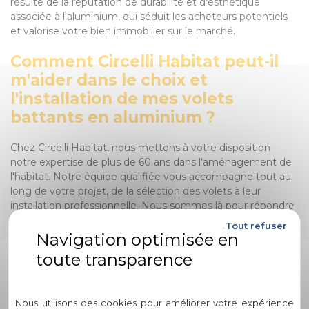
résulte de la réputation de durabilité et d'esthétique
associée à l'aluminium, qui séduit les acheteurs potentiels
et valorise votre bien immobilier sur le marché.
Comment Circelli Habitat peut-il
m'aider dans le choix et
l'installation de mes volets
battants en aluminium ?
Chez Circelli Habitat, nous mettons à votre disposition
notre expertise de plus de 60 ans dans l'aménagement de
l'habitat. Notre équipe qualifiée vous accompagne tout au
long de votre projet, de la sélection des volets à leur
installation professionnelle. Nous sommes là pour répondre
à toutes vos questions, vous fournir des conseils
Tout refuser
personnalisés et garantir un résultat sur mesure
correspondant à vos besoins et à vos goûts.
Quelle différence Circelli Habitat
Politique de confidentialité
apporte-t-il par rapport à d'autres
Nous utilisons des cookies pour améliorer votre expérience