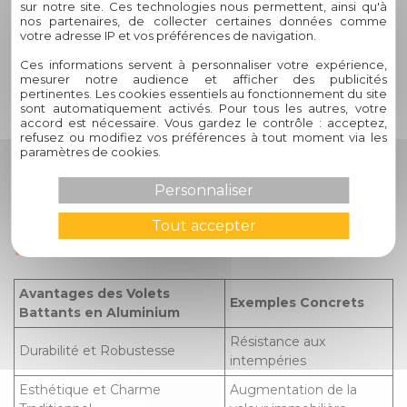
fournisseurs de volets en
sur notre site. Ces technologies nous permettent, ainsi qu'à
nos partenaires, de collecter certaines données comme
aluminium ?
votre adresse IP et vos préférences de navigation.
Ces informations servent à personnaliser votre expérience,
Circelli Habitat se distingue par son engagement envers la
mesurer notre audience et afficher des publicités
qualité, l'excellence et la satisfaction client. Nos volets
pertinentes. Les cookies essentiels au fonctionnement du site
sont automatiquement activés. Pour tous les autres, votre
battants en aluminium sont soigneusement sélectionnés
accord est nécessaire. Vous gardez le contrôle : acceptez,
pour leur design sophistiqué, leur solidité remarquable et
refusez ou modifiez vos préférences à tout moment via les
leur facilité d'entretien. En choisissant Circelli Habitat, vous
paramètres de cookies.
faites le choix d'un partenaire fiable et passionné, prêt à
transformer votre domicile en un espace élégant et
Personnaliser
sécurisé.
Tout accepter
Résumé des Informations Clés :
Avantages des Volets
Exemples Concrets
Battants en Aluminium
Résistance aux
Durabilité et Robustesse
intempéries
Esthétique et Charme
Augmentation de la