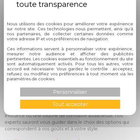
Les volets coulissants de chez Circelli Habitat assurent une
protection efficace contre les intempéries, les intrusions et
Politique de confidentialité
les regards indiscrets. Leur robustesse et leur système de
verrouillage sécurisé garantissent la confidentialité et la
Nous utilisons des cookies pour améliorer votre expérience
sur notre site. Ces technologies nous permettent, ainsi qu'à
sécurité de votre foyer, vous permettant ainsi de vous
nos partenaires, de collecter certaines données comme
sentir en toute sécurité chez vous.
votre adresse IP et vos préférences de navigation.
3. Comment puis-je personnaliser
Ces informations servent à personnaliser votre expérience,
mesurer notre audience et afficher des publicités
mes volets coulissants pour qu'ils
pertinentes. Les cookies essentiels au fonctionnement du site
sont automatiquement activés. Pour tous les autres, votre
s'intègrent parfaitement à mon
accord est nécessaire. Vous gardez le contrôle : acceptez,
refusez ou modifiez vos préférences à tout moment via les
domicile ?
paramètres de cookies.
Chez Circelli Habitat, nous offrons une large gamme de
Personnaliser
couleurs, de finitions et de matériaux pour permettre une
personnalisation complète de vos volets coulissants. Que
Tout accepter
vous recherchiez une harmonie avec votre architecture
existante ou une touche de contraste audacieuse, nos
experts sauront vous guider dans le choix des options qui
correspondent à vos goûts et à votre style.