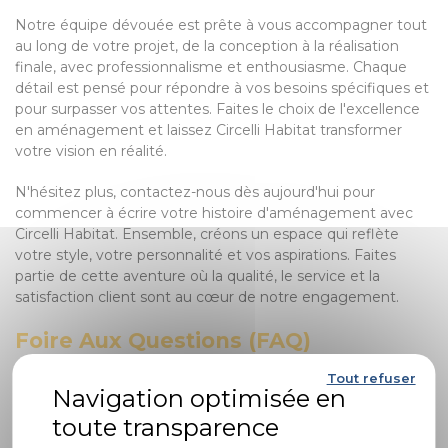
Notre équipe dévouée est prête à vous accompagner tout
au long de votre projet, de la conception à la réalisation
finale, avec professionnalisme et enthousiasme. Chaque
détail est pensé pour répondre à vos besoins spécifiques et
pour surpasser vos attentes. Faites le choix de l'excellence
en aménagement et laissez Circelli Habitat transformer
votre vision en réalité.
N'hésitez plus, contactez-nous dès aujourd'hui pour
commencer à écrire votre histoire d'aménagement avec
Circelli Habitat. Ensemble, créons un espace qui reflète
votre style, votre personnalité et vos aspirations. Faites
partie de cette aventure où la qualité, le service et la
satisfaction client sont au cœur de notre engagement.
Foire Aux Questions (FAQ)
Tout refuser
1. Qu'est-ce qui distingue Circelli
Habitat des autres entreprises
d'aménagement ?