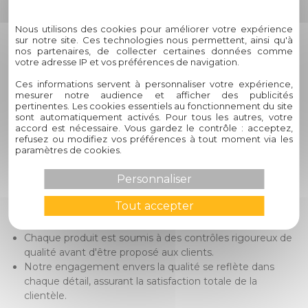
Politique de confidentialité
Chez Circelli Habitat, notre engagement envers l'excellence
Nous utilisons des cookies pour améliorer votre expérience
se traduit par une approche personnalisée de chaque projet,
sur notre site. Ces technologies nous permettent, ainsi qu'à
nos partenaires, de collecter certaines données comme
une qualité irréprochable dans nos produits et services, ainsi
votre adresse IP et vos préférences de navigation.
qu'un service client exceptionnel du début à la fin. Notre
longue expérience dans le secteur et notre héritage familial
Ces informations servent à personnaliser votre expérience,
mesurer notre audience et afficher des publicités
font de nous un partenaire de confiance pour tous vos
pertinentes. Les cookies essentiels au fonctionnement du site
besoins d'aménagement.
sont automatiquement activés. Pour tous les autres, votre
accord est nécessaire. Vous gardez le contrôle : acceptez,
2. Comment Circelli Habitat
refusez ou modifiez vos préférences à tout moment via les
paramètres de cookies.
garantit-il la qualité de ses
produits ?
Personnaliser
Tout accepter
Nous sélectionnons soigneusement les matériaux pour
assurer durabilité et performance.
Chaque produit est soumis à des contrôles rigoureux de
qualité avant d'être proposé aux clients.
Notre engagement envers la qualité se reflète dans
chaque détail, assurant la satisfaction totale de la
clientèle.