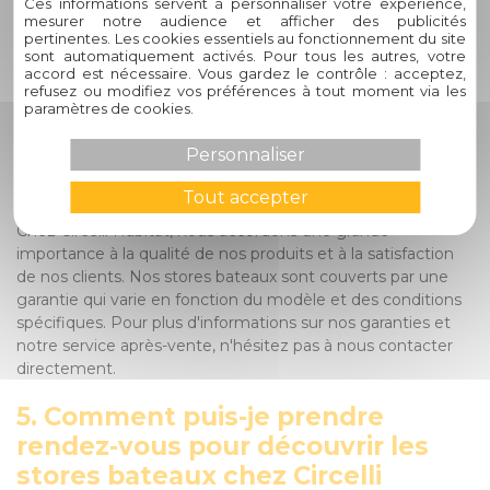
Ces informations servent à personnaliser votre expérience,
leur capacité à filtrer la lumière tout en préservant l'intimité
mesurer notre audience et afficher des publicités
en font un choix populaire pour de nombreux foyers. De
pertinentes. Les cookies essentiels au fonctionnement du site
plus, leur personnalisation permet de les adapter
sont automatiquement activés. Pour tous les autres, votre
accord est nécessaire. Vous gardez le contrôle : acceptez,
parfaitement à votre style et à vos besoins spécifiques.
refusez ou modifiez vos préférences à tout moment via les
paramètres de cookies.
4. Quelle est la garantie offerte
par Circelli Habitat sur ses stores
Personnaliser
bateaux ?
Tout accepter
Chez Circelli Habitat, nous accordons une grande
importance à la qualité de nos produits et à la satisfaction
de nos clients. Nos stores bateaux sont couverts par une
garantie qui varie en fonction du modèle et des conditions
spécifiques. Pour plus d'informations sur nos garanties et
notre service après-vente, n'hésitez pas à nous contacter
directement.
5. Comment puis-je prendre
rendez-vous pour découvrir les
stores bateaux chez Circelli