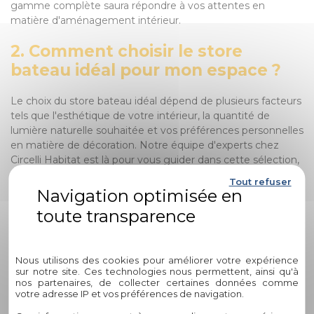
gamme complète saura répondre à vos attentes en
matière d'aménagement intérieur.
2. Comment choisir le store
bateau idéal pour mon espace ?
Le choix du store bateau idéal dépend de plusieurs facteurs
tels que l'esthétique de votre intérieur, la quantité de
lumière naturelle souhaitée et vos préférences personnelles
en matière de décoration. Notre équipe d'experts chez
Circelli Habitat est là pour vous guider dans cette sélection,
en prenant en compte vos besoins spécifiques et vos
Tout refuser
aspirations esthétiques.
3. Pourquoi opter pour des stores
Politique de confidentialité
bateaux plutôt que d'autres types
de stores ?
Nous utilisons des cookies pour améliorer votre expérience
sur notre site. Ces technologies nous permettent, ainsi qu'à
nos partenaires, de collecter certaines données comme
Les stores bateaux offrent un équilibre subtil entre
votre adresse IP et vos préférences de navigation.
esthétisme et fonctionnalité. Leur conception élégante et