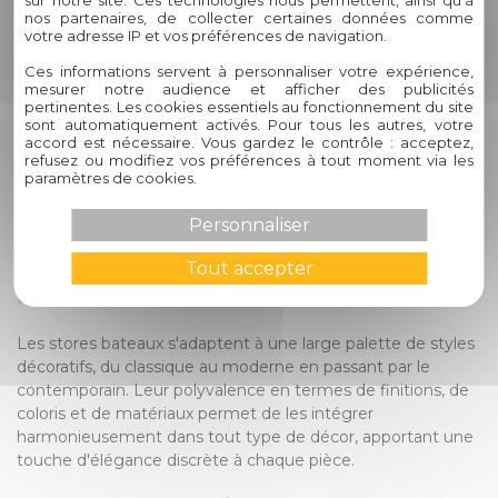
proposés par Circelli Habitat ?
nos partenaires, de collecter certaines données comme
votre adresse IP et vos préférences de navigation.
Les stores bateaux de Circelli Habitat se distinguent par leur
Ces informations servent à personnaliser votre expérience,
qualité exceptionnelle, leur personnalisation sur mesure et
mesurer notre audience et afficher des publicités
pertinentes. Les cookies essentiels au fonctionnement du site
leur service client attentif. En choisissant nos produits, vous
sont automatiquement activés. Pour tous les autres, votre
bénéficiez de l'expertise d'une entreprise familiale avec plus
accord est nécessaire. Vous gardez le contrôle : acceptez,
de 60 ans d'expérience dans l'amélioration de l'habitat.
refusez ou modifiez vos préférences à tout moment via les
paramètres de cookies.
3. Comment puis-je savoir si les
Personnaliser
stores bateaux conviennent à
mon style de décoration
Tout accepter
intérieure ?
Les stores bateaux s'adaptent à une large palette de styles
décoratifs, du classique au moderne en passant par le
contemporain. Leur polyvalence en termes de finitions, de
coloris et de matériaux permet de les intégrer
harmonieusement dans tout type de décor, apportant une
touche d'élégance discrète à chaque pièce.