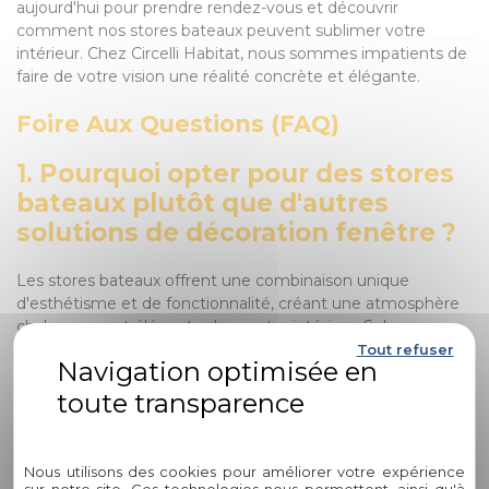
aujourd'hui pour prendre rendez-vous et découvrir
comment nos stores bateaux peuvent sublimer votre
intérieur. Chez Circelli Habitat, nous sommes impatients de
faire de votre vision une réalité concrète et élégante.
Foire Aux Questions (FAQ)
1. Pourquoi opter pour des stores
bateaux plutôt que d'autres
solutions de décoration fenêtre ?
Les stores bateaux offrent une combinaison unique
d'esthétisme et de fonctionnalité, créant une atmosphère
chaleureuse et élégante dans votre intérieur. Selon une
étude récente menée par HomeAdvisor, l'installation de
Tout refuser
stores bateaux peut augmenter la valeur perçue d'un bien
immobilier de jusqu'à 10%.
Politique de confidentialité
2. Quels sont les avantages
spécifiques des stores bateaux
Nous utilisons des cookies pour améliorer votre expérience
sur notre site. Ces technologies nous permettent, ainsi qu'à