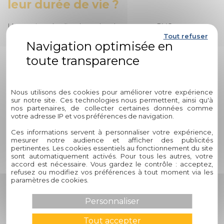
leur durée de vie ?
L'entretien régulier des volets battants en PVC est
Tout refuser
essentiel pour assurer leur longévité. Voici quelques conseils
pratiques :
Nettoyez les volets avec de l'eau savonneuse et un
Politique de confidentialité
chiffon doux.
Évitez les produits abrasifs qui pourraient endommager
Nous utilisons des cookies pour améliorer votre expérience
la surface du PVC.
sur notre site. Ces technologies nous permettent, ainsi qu'à
nos partenaires, de collecter certaines données comme
Vérifiez régulièrement l'état des charnières et des
votre adresse IP et vos préférences de navigation.
mécanismes de fermeture pour un fonctionnement
optimal.
Ces informations servent à personnaliser votre expérience,
mesurer notre audience et afficher des publicités
pertinentes. Les cookies essentiels au fonctionnement du site
4. Pourquoi faire confiance à
sont automatiquement activés. Pour tous les autres, votre
Circelli Habitat pour l'installation
accord est nécessaire. Vous gardez le contrôle : acceptez,
refusez ou modifiez vos préférences à tout moment via les
de volets battants en PVC ?
paramètres de cookies.
Personnaliser
Circelli Habitat se distingue par son expertise, sa qualité de
service et son engagement envers la satisfaction client. En
Tout accepter
choisissant Circelli Habitat, vous bénéficiez de :