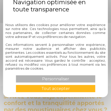
équipes d'experts qualifiés, formés pour poser vos produits
avec précision et fiabilité. Chaque étape de l'installation est
réalisée avec le plus grand soin, garantissant un ajustement
Politique de confidentialité
parfait et une protection optimale contre les insectes
indésirables. Vous pouvez ainsi profiter pleinement de votre
Nous utilisons des cookies pour améliorer votre expérience
sur notre site. Ces technologies nous permettent, ainsi qu'à
espace intérieur et extérieur en toute quiétude.
nos partenaires, de collecter certaines données comme
votre adresse IP et vos préférences de navigation.
4. Comment puis-je obtenir
Ces informations servent à personnaliser votre expérience,
davantage d'informations sur les
mesurer notre audience et afficher des publicités
moustiquaires de Circelli Habitat ?
pertinentes. Les cookies essentiels au fonctionnement du site
sont automatiquement activés. Pour tous les autres, votre
accord est nécessaire. Vous gardez le contrôle : acceptez,
refusez ou modifiez vos préférences à tout moment via les
Pour en savoir plus sur nos moustiquaires et les services
paramètres de cookies.
que nous proposons, n'hésitez pas à nous contacter
directement. Notre équipe est là pour répondre à toutes
Personnaliser
vos questions et vous fournir les informations nécessaires
pour faire le meilleur choix pour votre habitat à Cahors.
Tout accepter
5. Avez-vous déjà expérimenté le
confort et la tranquillité apportés
par des moustiquaires chez vous ?