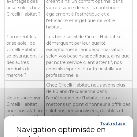
avantages des
créant ainsi un confort optimal dans
brise-soleil chez
votre espace de vie. Ils contribuent
Circelli Habitat ?
également à l'esthétique et à
l'efficacité énergétique de votre
habitat.
Comment les
Les brise-soleil de Circelli Habitat se
brise-soleil de
démarquent par leur qualité
Circelli Habitat
exceptionnelle, leur personnalisation
se distinguent-ils
selon vos besoins spécifiques, ainsi que
des autres
par notre service client attentif, nos
produits du
conseils experts et notre installation
marché ?
professionnelle.
Chez Circelli Habitat, nous avons plus
de 60 ans d'expérience dans
Pourquoi choisir
l'amélioration de l'habitat et nous
Circelli Habitat
mettons un point d'honneur à offrir des
pour l'installation
solutions personnalisées, durables et
de brise-soleil ?
esthétiques pour répondre aux
Tout refuser
attentes les plus exigeantes de nos
clients.