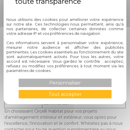
Les brise-soleil peuvent jouer un rôle
Politique de confidentialité
significatif dans la réduction de la
Quelle est
consommation d'énergie pour le
l'importance des
Nous utilisons des cookies pour améliorer votre expérience
refroidissement des bâtiments. Selon
brise-soleil en
sur notre site. Ces technologies nous permettent, ainsi qu'à
une étude du National Renewable
nos partenaires, de collecter certaines données comme
termes
Energy Laboratory, l'utilisation efficace
votre adresse IP et vos préférences de navigation.
d'économie
de dispositifs de contrôle solaire peut
d'énergie ?
Ces informations servent à personnaliser votre expérience,
réduire jusqu'à 60% des besoins en
mesurer notre audience et afficher des publicités
énergie pour le refroidissement.
pertinentes. Les cookies essentiels au fonctionnement du site
sont automatiquement activés. Pour tous les autres, votre
Pour concrétiser votre projet
accord est nécessaire. Vous gardez le contrôle : acceptez,
refusez ou modifiez vos préférences à tout moment via les
Comment puis-
d'aménagement avec les brise-soleil
paramètres de cookies.
je concrétiser
de Circelli Habitat, nous vous invitons à
mon projet
prendre rendez-vous dans notre
Personnaliser
d'aménagement
showroom pour découvrir nos produits
avec Circelli
et bénéficier de conseils experts.
Tout accepter
Habitat ?
Contactez-nous dès aujourd'hui pour
commencer !
En choisissant Circelli Habitat pour vos projets
d'aménagement intérieur et extérieur, vous optez pour
l'excellence, l'innovation et le confort. N'hésitez pas à nous
contacter pour toute question supplémentaire ou pour