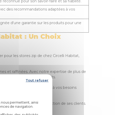
reconnue pour son savoir-faire et sa fiabilité.
avec des recommandations adaptées à vos
née d'une garantie sur les produits pour une
Habitat : Un Choix
 pour les stores zip de chez Circelli Habitat,
es et raffinées. Avec notre expertise de plus de
vos projets les plus exigeants.
Tout refuser
conseils avisés pour répondre à vos besoins
allation professionnelle.
 nous permettent, ainsi
 entreprise dévouée à la satisfaction de ses clients.
ences de navigation.
fficher des publicités