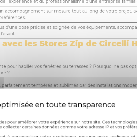
de l'expérience et du professionnalisme d'une entreprise familiale 
'un accompagnement sur mesure tout au long de votre projet, 
préférences.
us d'une pose précise et soignée de vos équipements, accompag
d'esprit.
avec les Stores Zip de Circelli 
e pour habiller vos fenêtres ou terrasses ? Pourquoi ne pas opter
ure ?
 parfaitement tempérés et sublimés par des installations modern
l, nous sommes votre partenaire de confiance pour concrétiser 
té, nous nous engageons à offrir un service personnalisé et des 
guider à chaque étape, de la sélection du produit idéal à son inst
Politique de confidentialité
kies pour améliorer votre expérience sur notre site. Ces technologies
'est investir dans la qualité, la durabilité et le savoir-faire d'une
de collecter certaines données comme votre adresse IP et vos préfér
er une touche d'élégance à votre quotidien.
ent à personnaliser votre expérience, mesurer notre audience et a