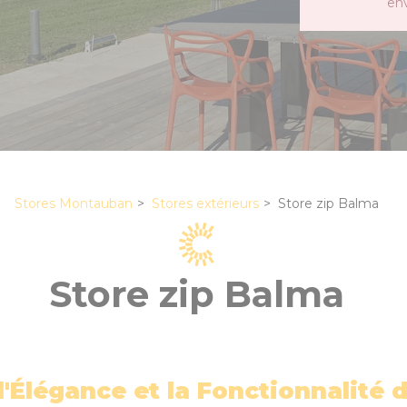
en
Stores Montauban
Stores extérieurs
Store zip Balma
Store zip Balma
l'Élégance et la Fonctionnalité 