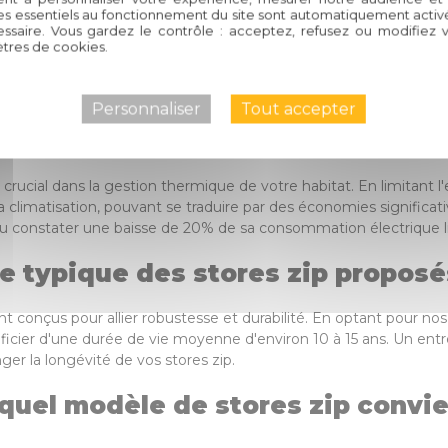
es essentiels au fonctionnement du site sont automatiquement activés
ur découvrir comment nos stores zip peuvent transformer votre ha
ssaire. Vous gardez le contrôle : acceptez, refusez ou modifiez 
tres de cookies.
lma de Circelli Habitat
 les stores zip offrent-ils en t
Personnaliser
Tout accepter
e crucial dans la gestion thermique de votre habitat. En limitant 
la climatisation, pouvant se traduire par des économies significat
a pu constater une baisse de 20% de sa consommation électrique lié
ie typique des stores zip proposés
ont conçus pour allier robustesse et durabilité. En optant pour no
icier d'une durée de vie moyenne d'environ 10 à 15 ans. Un entr
ger la longévité de vos stores zip.
quel modèle de stores zip convi