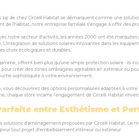
ores zip de chez Circelli Habitat se démarquent comme une soluti
l'habitat, notre entreprise familiale s'engage à offrir des produit
vec notre secteur d'activité, les années 2000 ont été marquées p
e. L'intégration de solutions solaires innovantes dans les équ
es choix écologiques et durables.
mme, offrent bien plus qu'une simple protection solaire : ils inca
t pour créer des zones ombragées agréables en extérieur ou pour fil
touche sophistiquée à votre environnement.
p, vous découvrirez des options personnalisées adaptées à votre s
chaque store incarne l'engagement de Circelli Habitat envers l'e
 Parfaite entre Esthétisme et P
es solutions d'aménagement proposées par Circelli Habitat. Le m
 pour tout projet d'embellissement intérieur ou extérieur.