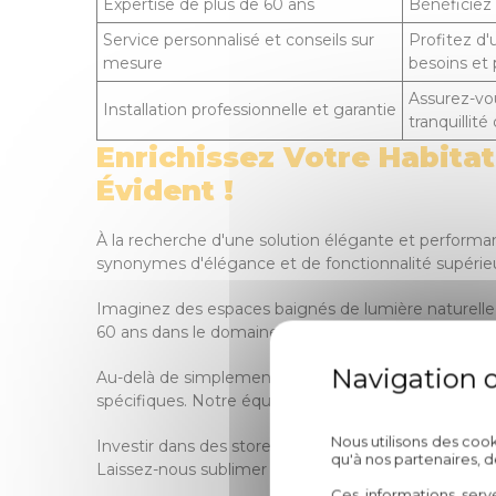
Expertise de plus de 60 ans
Bénéficiez 
Service personnalisé et conseils sur
Profitez d
mesure
besoins et 
Assurez-vo
Installation professionnelle et garantie
tranquillité 
Enrichissez Votre Habitat 
Évident !
À la recherche d'une solution élégante et performant
synonymes d'élégance et de fonctionnalité supérie
Imaginez des espaces baignés de lumière naturelle,
60 ans dans le domaine de l'aménagement résidentie
Au-delà de simplement fournir des produits de quali
spécifiques. Notre équipe d'experts est là pour vous 
Nous utilisons des coo
Investir dans des stores zip de chez Circelli Habitat, c
qu'à nos partenaires, 
Laissez-nous sublimer votre espace de vie et ajout
Ces informations serv