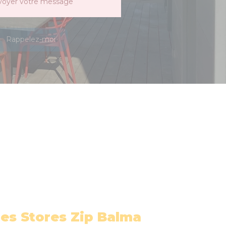
voyer votre message
Rappelez-moi
des Stores Zip Balma