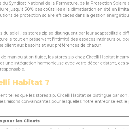
du Syndicat National de la Fermeture, de la Protection Solair
uire jusqu'à 30% des coûts liés à la climatisation en été en limita
utions de protection solaire efficaces dans la gestion énergétiqu
ns du soleil, les stores zip se distinguent par leur adaptabilité à
naturelle tout en préservant l'intimité des espaces intérieurs ou 
 se plient aux besoins et aux préférences de chacun.
 manipulation fluide, les stores zip chez Circelli Habitat incarn
e et une intégration harmonieuse avec votre décor existant, ces 
-responsable.
lli Habitat ?
ent telles que les stores zip, Circelli Habitat se distingue par s
lques raisons convaincantes pour lesquelles notre entreprise est le
 pour les Clients