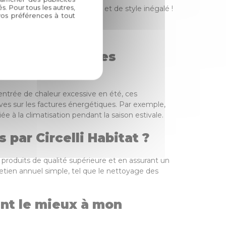
. Pour tous les autres,
bitat en un lieu de confort et de style inégalé !
vos préférences à tout
ermes d'économies
l'entrée de chaleur excessive en été, ces
ives sur les factures énergétiques. Par exemple,
e à la climatisation pendant la saison estivale.
 par Circelli Habitat ?
s produits de qualité supérieure et en assurant un
etien annuel simple, tel que le nettoyage des
ent le mieux à mon