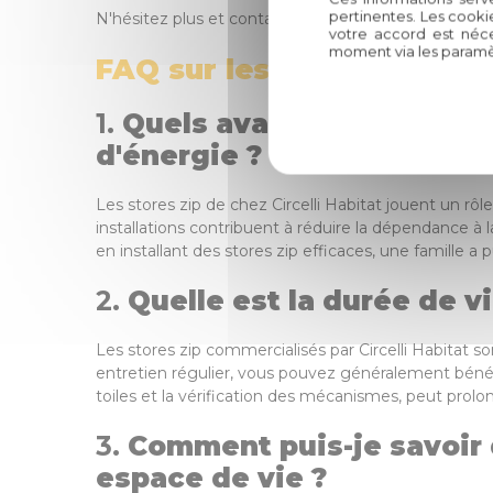
pertinentes. Les cooki
N'hésitez plus et contactez-nous dès aujourd'hui po
votre accord est néce
moment via les paramè
FAQ sur les Stores Zip Ba
1.
Quels avantages concrets
d'énergie ?
Les stores zip de chez Circelli Habitat jouent un rôl
installations contribuent à réduire la dépendance à 
en installant des stores zip efficaces, une famille 
2.
Quelle est la durée de v
Les stores zip commercialisés par Circelli Habitat s
entretien régulier, vous pouvez généralement bénéf
toiles et la vérification des mécanismes, peut prolon
3.
Comment puis-je savoir 
espace de vie ?