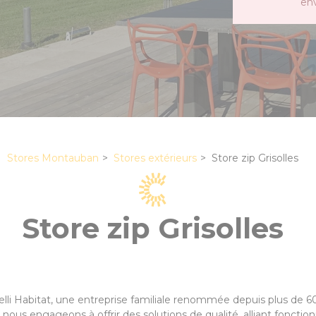
en
Stores Montauban
Stores extérieurs
Store zip Grisolles
Store zip Grisolles
celli Habitat, une entreprise familiale renommée depuis plus de
 nous engageons à offrir des solutions de qualité, alliant fonctio