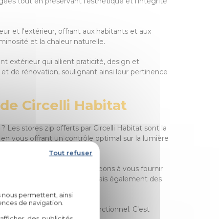
es tout en préservant l'esthétique et l'intégrité
ur et l'extérieur, offrant aux habitants et aux
inosité et la chaleur naturelle.
xtérieur qui allient praticité, design et
et de rénovation, soulignant ainsi leur pertinence
e Circelli Habitat
 Les stores zip offerts par Circelli Habitat sont la
 en vous offrant un contrôle optimal sur la lumière
Tout refuser
ent urbain, nous nous engageons à vous fournir
ent des éléments pratiques, mais également des
 nous permettent, ainsi
ences de navigation.
résidentiel harmonieux et fonctionnel. C'est
fficher des publicités