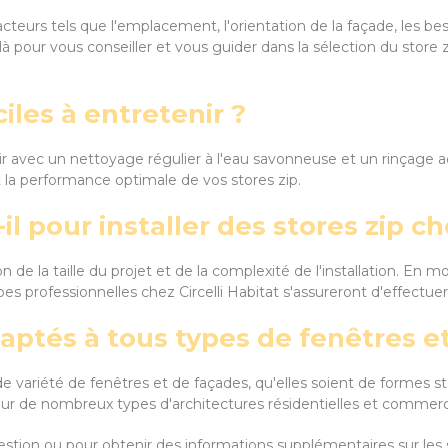
cteurs tels que l'emplacement, l'orientation de la façade, les be
 là pour vous conseiller et vous guider dans la sélection du store
ciles à entretenir ?
ir avec un nettoyage régulier à l'eau savonneuse et un rinçage 
 et la performance optimale de vos stores zip.
l pour installer des stores zip c
on de la taille du projet et de la complexité de l'installation. En 
professionnelles chez Circelli Habitat s'assureront d'effectuer l
adaptés à tous types de fenêtres e
de variété de fenêtres et de façades, qu'elles soient de formes s
our de nombreux types d'architectures résidentielles et commerc
tion ou pour obtenir des informations supplémentaires sur les st