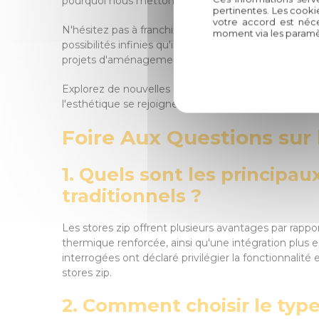
pourquoi nous mettons tout en œuvre pour vous prop
pertinentes. Les cooki
votre accord est néce
N'hésitez pas à franchir le pas et à nous contacter p
moment via les paramè
possibilités infinies qu'ils offrent en termes de de
projets d'aménagement et vous accompagner vers u
Explorez de nouvelles perspectives avec les stores z
l'esthétique se rejoignent harmonieusement.
Foire Aux Questions sur l
1. Quels sont les principa
traditionnels ?
Les stores zip offrent plusieurs avantages par rappo
thermique renforcée, ainsi qu'une intégration plus
interrogées ont déclaré privilégier la fonctionnali
stores zip.
2. Comment choisir le type