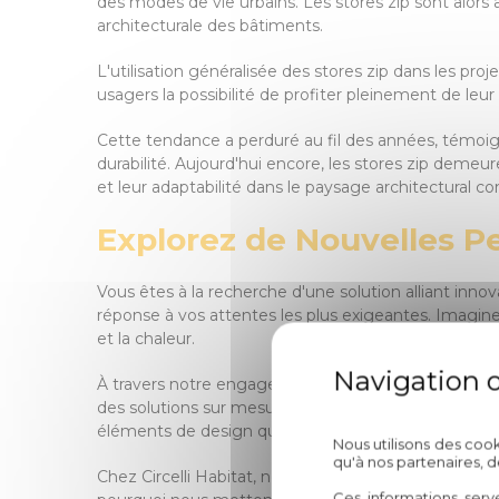
des modes de vie urbains. Les stores zip sont alors
architecturale des bâtiments.
L'utilisation généralisée des stores zip dans les pro
usagers la possibilité de profiter pleinement de leur
Cette tendance a perduré au fil des années, témoig
durabilité. Aujourd'hui encore, les stores zip demeu
et leur adaptabilité dans le paysage architectural c
Explorez de Nouvelles Pe
Vous êtes à la recherche d'une solution alliant innov
réponse à vos attentes les plus exigeantes. Imaginez
et la chaleur.
À travers notre engagement envers l'excellence et
des solutions sur mesure qui répondent parfaitemen
éléments de design qui rehaussent l'esthétique de 
Nous utilisons des coo
qu'à nos partenaires, 
Chez Circelli Habitat, nous croyons fermement que c
Ces informations serv