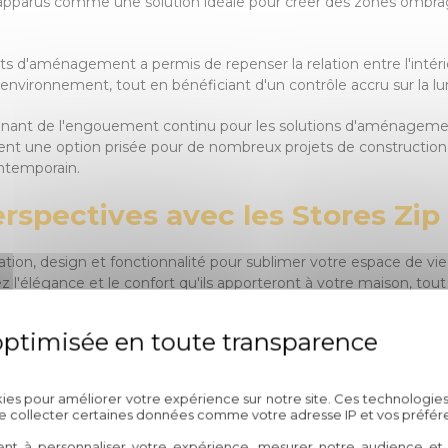
 apparus comme une solution idéale pour créer des zones ombragé
jets d'aménagement a permis de repenser la relation entre l'intérie
 environnement, tout en bénéficiant d'un contrôle accru sur la lum
nant de l'engouement continu pour les solutions d'aménagement e
rent une option prisée pour de nombreux projets de construction 
ontemporain.
rspectives avec les Stores Zip d
ation, design et fonctionnalité pour sublimer votre espace de vie ?
 l'élégance et le confort qu'ils apporteront à votre maison, tout
 notre expertise de longue date dans le domaine de l'aménagem
t à vos besoins spécifiques. Les stores zip ne sont pas seulem
Politique de confidentialité
votre espace de vie.
kies pour améliorer votre expérience sur notre site. Ces technologies
de collecter certaines données comme votre adresse IP et vos préfér
haque détail compte lorsqu'il s'agit de créer un environnement 
ent à personnaliser votre expérience, mesurer notre audience et a