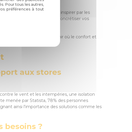
re quotidien.
. Pour tous les autres,
vos préférences à tout
 votre habitat. Laissez-vous inspirer par les
 de collaborer avec vous pour concrétiser vos
nous vous guider vers un avenir où le confort et
t
pport aux stores
ontre le vent et les intempéries, une isolation
ente menée par Statista, 78% des personnes
lignant ainsi l'importance des solutions comme les
s besoins ?