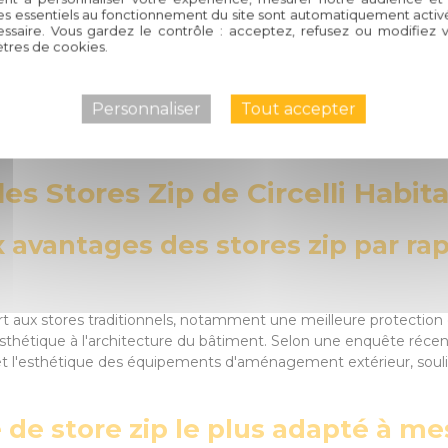
oser des produits de qualité, conçus pour durer et embellir vot
es essentiels au fonctionnement du site sont automatiquement activés
ssaire. Vous gardez le contrôle : acceptez, refusez ou modifiez 
our discuter de la manière dont les stores zip peuvent transformer
tres de cookies.
sign et de confort. Chez Circelli Habitat, nous sommes impatients
ne nouvelle vision de votre chez-vous.
Personnaliser
Tout accepter
ip de Circelli Habitat. Contactez-nous dès aujourd'hui et laissez-
es Stores Zip de Circelli Habita
ux avantages des stores zip par ra
rt aux stores traditionnels, notamment une meilleure protection c
 esthétique à l'architecture du bâtiment. Selon une enquête réc
té et l'esthétique des équipements d'aménagement extérieur, sou
 de store zip le plus adapté à me