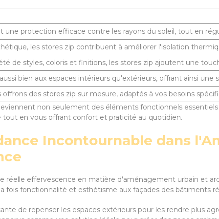
 une protection efficace contre les rayons du soleil, tout en régul
hétique, les stores zip contribuent à améliorer l'isolation thermi
té de styles, coloris et finitions, les stores zip ajoutent une t
ussi bien aux espaces intérieurs qu'extérieurs, offrant ainsi une so
s offrons des stores zip sur mesure, adaptés à vos besoins spécif
ip deviennent non seulement des éléments fonctionnels essentiels
tout en vous offrant confort et praticité au quotidien.
endance Incontournable dans l
nce
 réelle effervescence en matière d'aménagement urbain et archi
 fois fonctionnalité et esthétisme aux façades des bâtiments r
nte de repenser les espaces extérieurs pour les rendre plus agr