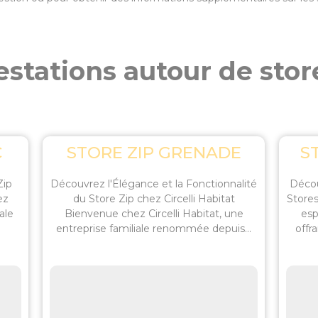
stations autour de store
C
STORE ZIP GRENADE
S
Zip
Découvrez l'Élégance et la Fonctionnalité
Décou
ez
du Store Zip chez Circelli Habitat
Stores
ale
Bienvenue chez Circelli Habitat, une
esp
entreprise familiale renommée depuis...
offr