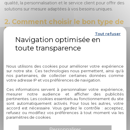
qualité, la personnalisation et le service client pour offrir des
solutions sur mesure adaptées à vos besoins uniques.
2. Comment choisir le bon type de
brises soleil pour mon espace ?
Tout refuser
Le choix du type de brises soleil dépend de plusieurs
facteurs tels que l'orientation de votre habitation, vos
préférences esthétiques et vos besoins en termes de
Politique de confidentialité
luminosité et de protection solaire. Notre équipe d'experts
Nous utilisons des cookies pour améliorer votre expérience
chez Circelli Habitat est là pour vous guider dans cette
sur notre site. Ces technologies nous permettent, ainsi qu'à
démarche en vous offrant des conseils personnalisés en
nos partenaires, de collecter certaines données comme
fonction de votre environnement spécifique et de vos
votre adresse IP et vos préférences de navigation.
attentes.
Ces informations servent à personnaliser votre expérience,
mesurer notre audience et afficher des publicités
3. Quels sont les avantages des
pertinentes. Les cookies essentiels au fonctionnement du site
sont automatiquement activés. Pour tous les autres, votre
brises soleil en termes d'efficacité
accord est nécessaire. Vous gardez le contrôle : acceptez,
énergétique ?
refusez ou modifiez vos préférences à tout moment via les
paramètres de cookies.
Les brises soleil jouent un rôle essentiel dans la régulation
Personnaliser