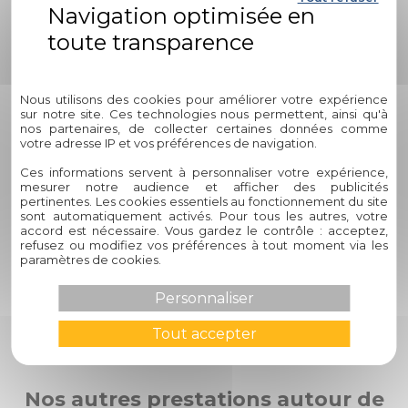
Prenons l'exemple d'un foyer installé à Castelsarrasin,
confronté à des nuisances constantes d'insectes en été. En
Politique de confidentialité
optant pour des moustiquaires enroulables chez Circelli
Habitat, ce foyer a pu transformer ses fenêtres en barrière
Nous utilisons des cookies pour améliorer votre expérience
efficace contre les insectes tout en conservant la possibilité
sur notre site. Ces technologies nous permettent, ainsi qu'à
d'aérer ses pièces en toute tranquillité. Cette solution
nos partenaires, de collecter certaines données comme
pratique a permis aux résidents de profiter pleinement de
votre adresse IP et vos préférences de navigation.
leur habitat sans les désagréments habituels liés aux
Ces informations servent à personnaliser votre expérience,
insectes volants.
mesurer notre audience et afficher des publicités
pertinentes. Les cookies essentiels au fonctionnement du site
sont automatiquement activés. Pour tous les autres, votre
Si vous avez d'autres questions spécifiques concernant les
accord est nécessaire. Vous gardez le contrôle : acceptez,
moustiquaires enroulables ou tout autre aspect de
refusez ou modifiez vos préférences à tout moment via les
l'aménagement intérieur, n'hésitez pas à nous contacter.
paramètres de cookies.
Notre équipe se fera un plaisir de répondre à toutes vos
interrogations et de vous guider vers les solutions adaptées
Personnaliser
à vos besoins.
Tout accepter
Nos autres prestations autour de