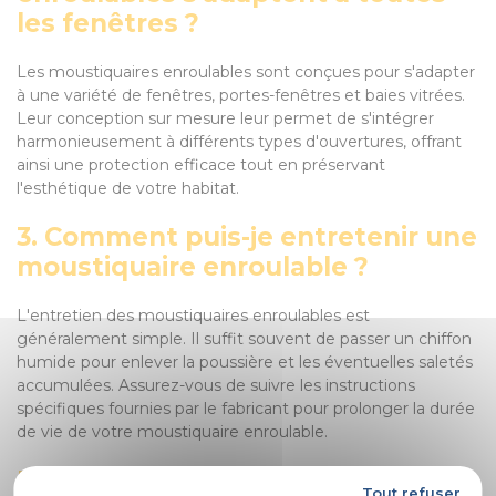
les fenêtres ?
Les moustiquaires enroulables sont conçues pour s'adapter
à une variété de fenêtres, portes-fenêtres et baies vitrées.
Leur conception sur mesure leur permet de s'intégrer
harmonieusement à différents types d'ouvertures, offrant
ainsi une protection efficace tout en préservant
l'esthétique de votre habitat.
3. Comment puis-je entretenir une
moustiquaire enroulable ?
L'entretien des moustiquaires enroulables est
généralement simple. Il suffit souvent de passer un chiffon
humide pour enlever la poussière et les éventuelles saletés
accumulées. Assurez-vous de suivre les instructions
spécifiques fournies par le fabricant pour prolonger la durée
de vie de votre moustiquaire enroulable.
Exemple concret :
Tout refuser