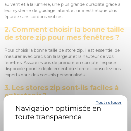
au vent et à la lumière, une plus grande durabilité grâce à
leur système de guidage latéral, et une esthétique plus
épurée sans cordons visibles.
2. Comment choisir la bonne taille
de store zip pour mes fenêtres ?
Pour choisir la bonne taille de store zip, il est essentiel de
mesurer avec précision la largeur et la hauteur de vos
fenêtres. Assurez-vous de prendre en compte l'espace
disponible pour le déploiement du store et consultez nos
experts pour des conseils personnalisés.
3. Les stores zip sont-ils faciles à
entretenir ?
Tout refuser
Oui, les stores zip sont généralement faciles à entretenir.
Un nettoyage régulier avec un chiffon doux et de l'eau
savonneuse peut suffire pour garder vos stores en bon
Politique de confidentialité
état. Évitez l'utilisation de produits abrasifs qui pourraient