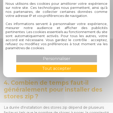
endommager le tissu ou les composants du store.
Nous utilisons des cookies pour améliorer votre expérience
sur notre site. Ces technologies nous permettent, ainsi qu'à
Exemple concret :
nos partenaires, de collecter certaines données comme
votre adresse IP et vos préférences de navigation.
Question :
Ces informations servent à personnaliser votre expérience,
Comment les stores zip de Circelli Habitat
mesurer notre audience et afficher des publicités
peuvent-ils améliorer l'ambiance de ma terrasse ?
Réponse
pertinentes. Les cookies essentiels au fonctionnement du site
:
Les stores zip de Circelli Habitat permettent de créer un
sont automatiquement activés. Pour tous les autres, votre
espace ombragé et confortable sur votre terrasse, vous
accord est nécessaire. Vous gardez le contrôle : acceptez,
refusez ou modifiez vos préférences à tout moment via les
protégeant des rayons directs du soleil tout en ajoutant une
paramètres de cookies.
touche d'élégance à votre extérieur. Grâce à leur design
sophistiqué et leur fonctionnalité pratique, les stores zip
Personnaliser
contribuent à transformer votre terrasse en un lieu de
détente et de convivialité pour profiter pleinement de vos
Tout accepter
moments en plein air.
4. Combien de temps faut-il
généralement pour installer des
stores zip ?
La durée d'installation des stores zip dépend de plusieurs
facteurs tels que le nombre de stores à poser, la complexité