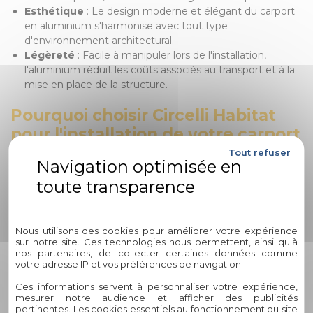
Esthétique
: Le design moderne et élégant du carport
en aluminium s'harmonise avec tout type
d'environnement architectural.
Légèreté
: Facile à manipuler lors de l'installation,
l'aluminium réduit les coûts associés au transport et à la
mise en place de la structure.
Pourquoi choisir Circelli Habitat
pour l'installation de votre carport
en aluminium ?
Tout refuser
Expertise
: Avec plus de 60 ans d'expérience, Circelli
Habitat est reconnu pour son savoir-faire et sa qualité de
Politique de confidentialité
service.
Personnalisation
: Chaque projet est traité de manière
Nous utilisons des cookies pour améliorer votre expérience
sur notre site. Ces technologies nous permettent, ainsi qu'à
unique, avec des conseils personnalisés pour répondre
nos partenaires, de collecter certaines données comme
aux besoins spécifiques de chaque client.
votre adresse IP et vos préférences de navigation.
Engagement durable
: En intégrant des matériaux
recyclables comme l'aluminium, Circelli Habitat
Ces informations servent à personnaliser votre expérience,
mesurer notre audience et afficher des publicités
contribue à des solutions respectueuses de
pertinentes. Les cookies essentiels au fonctionnement du site