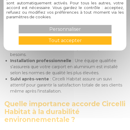
l'environnement.
sont automatiquement activés. Pour tous les autres, votre
accord est nécessaire. Vous gardez le contrôle : acceptez,
Comment se déroule le processus
refusez ou modifiez vos préférences à tout moment via les
paramètres de cookies.
d'installation d'un carport en
aluminium chez Circelli Habitat ?
Personnaliser
Tout accepter
Conseil personnalisé
: Nos experts vous guideront
dans le choix du modèle et des options adaptées à vos
besoins.
Installation professionnelle
: Une équipe qualifiée
s'assurera que votre carport en aluminium est installé
selon les normes de qualité les plus élevées.
Suivi après-vente
: Circelli Habitat assure un suivi
attentif pour garantir la satisfaction totale de ses clients
même après l'installation.
Quelle importance accorde Circelli
Habitat à la durabilité
environnementale ?