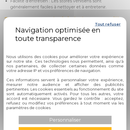
Facilité d'entretien : Les stores vénitiens sont
généralement faciles à nettoyer et à entretenir.
2. Comment choisir la bonne taille
Tout refuser
de stores vénitiens pour mes
fenêtres ?
Politique de confidentialité
Pour choisir la bonne taille de stores vénitiens pour vos
fenêtres, il est recommandé de :
Nous utilisons des cookies pour améliorer votre expérience
sur notre site. Ces technologies nous permettent, ainsi qu'à
nos partenaires, de collecter certaines données comme
Prendre des mesures précises de la largeur et de la
votre adresse IP et vos préférences de navigation.
hauteur de vos fenêtres.
Consulter un professionnel pour obtenir des conseils sur
Ces informations servent à personnaliser votre expérience,
les dimensions adaptées à votre espace.
mesurer notre audience et afficher des publicités
pertinentes. Les cookies essentiels au fonctionnement du site
Tenir compte de la façon dont vous souhaitez installer
sont automatiquement activés. Pour tous les autres, votre
les stores (à l'intérieur ou à l'extérieur du cadre de la
accord est nécessaire. Vous gardez le contrôle : acceptez,
fenêtre).
refusez ou modifiez vos préférences à tout moment via les
paramètres de cookies.
3. Quelle est la différence entre
Personnaliser
les stores vénitiens en bois et en