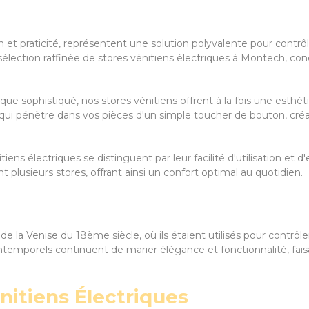
ion et praticité, représentent une solution polyvalente pour contrô
 sélection raffinée de stores vénitiens électriques à Montech, c
que sophistiqué, nos stores vénitiens offrent à la fois une esth
le qui pénètre dans vos pièces d'un simple toucher de bouton, c
tiens électriques se distinguent par leur facilité d'utilisation et 
plusieurs stores, offrant ainsi un confort optimal au quotidien.
e la Venise du 18ème siècle, où ils étaient utilisés pour contrôler
ntemporels continuent de marier élégance et fonctionnalité, faisa
nitiens Électriques