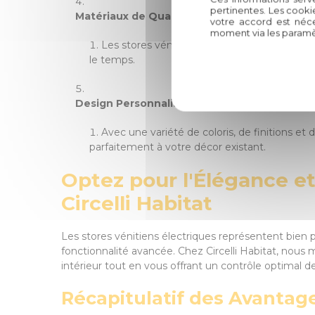
pertinentes. Les cooki
Matériaux de Qualité :
votre accord est néce
moment via les paramè
Les stores vénitiens électriques de Circelli 
le temps.
Design Personnalisé :
Avec une variété de coloris, de finitions et d
parfaitement à votre décor existant.
Optez pour l'Élégance et 
Circelli Habitat
Les stores vénitiens électriques représentent bien p
fonctionnalité avancée. Chez Circelli Habitat, nous
intérieur tout en vous offrant un contrôle optimal de 
Récapitulatif des Avantage