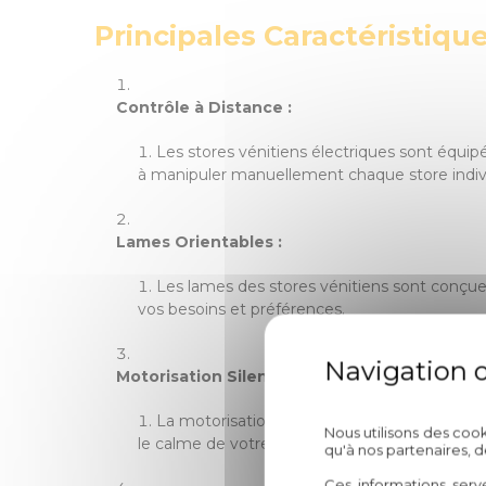
Principales Caractéristique
Contrôle à Distance :
Les stores vénitiens électriques sont équip
à manipuler manuellement chaque store indiv
Lames Orientables :
Les lames des stores vénitiens sont conçues p
vos besoins et préférences.
Motorisation Silencieuse :
La motorisation des stores vénitiens est co
Nous utilisons des coo
le calme de votre intérieur.
qu'à nos partenaires, 
Ces informations serv