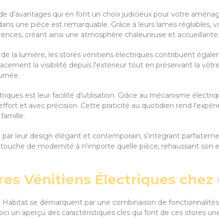
ude d'avantages qui en font un choix judicieux pour votre aménag
 dans une pièce est remarquable. Grâce à leurs lames réglables, v
rences, créant ainsi une atmosphère chaleureuse et accueillante
de la lumière, les stores vénitiens électriques contribuent égal
cement la visibilité depuis l'extérieur tout en préservant la vôtre
urnée.
ques est leur facilité d'utilisation. Grâce au mécanisme électriq
effort et avec précision. Cette praticité au quotidien rend l'expér
famille.
t par leur design élégant et contemporain, s'intégrant parfaiteme
e touche de modernité à n'importe quelle pièce, rehaussant son
es Vénitiens Électriques chez C
lli Habitat se démarquent par une combinaison de fonctionnalités
 Voici un aperçu des caractéristiques clés qui font de ces stores