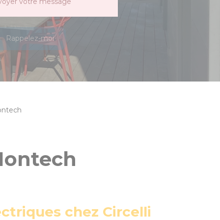
voyer votre message
Rappelez-moi
Montech
 Montech
triques chez Circelli