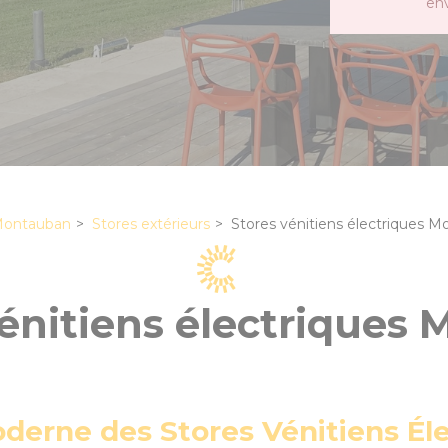
en
Montauban
Stores extérieurs
Stores vénitiens électriques 
vénitiens électriques
erne des Stores Vénitiens Élec