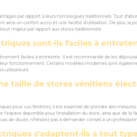
avantages par rapport à leurs homologues traditionnels. Tout d'
t ainsi un confort accru et une facilité d'utilisation. De plus, la po
tout majeur par rapport aux stores traditionnels.
triques sont-ils faciles à entreten
lativement faciles à entretenir. Il est recommandé de les dépouss
et leur fonctionnement. Certains modèles modernes sont égalem
s utilisateurs.
e taille de stores vénitiens éle
triques pour vos fenêtres, il est essentiel de prendre des mesure
'espace disponible pour l'installation du store, ainsi que de la 
. En cas de doute, n'hésitez pas à demander conseil à un profess
ctriques s'adaptent-ils à tout typ