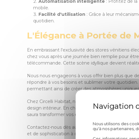
Automatisation intelligente
: Profitez de l
mobile.
Facilité d'utilisation
: Grâce à leur mécanisme
quotidien.
L'Élégance à Portée de M
En embrassant l'exclusivité des stores vénitiens éle
chez vous après une journée bien remplie pour être
télécommande. Cette scène idyllique devient réalité 
Nous nous engageons à vous offrir bien plus que de
répondre à vos besoins et sublimer votre quotidien. 
permettant ainsi de créer des atmosphères uniques
Chez Circelli Habitat, notre expertise de plus de 60
design intérieur. En choisissant nos stores vénitiens 
saura transformer vos espaces de vie en véritables 
Nous utilisons des coo
Contactez-nous dès aujourd'hui pour découvrir comm
qu'à nos partenaires, 
et de sophistication à chaque pièce de votre maison.
Ces informations serv