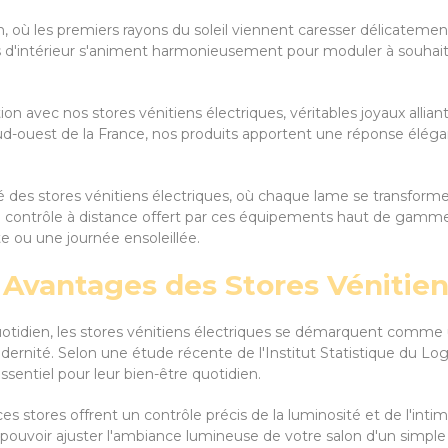
 où les premiers rayons du soleil viennent caresser délicatement 
s d'intérieur s'animent harmonieusement pour moduler à souhait l
tion avec nos stores vénitiens électriques, véritables joyaux allia
sud-ouest de la France, nos produits apportent une réponse élég
 des stores vénitiens électriques, où chaque lame se transforme
u contrôle à distance offert par ces équipements haut de gamme
te ou une journée ensoleillée.
s Avantages des Stores Vénitien
idien, les stores vénitiens électriques se démarquent comme une
odernité. Selon une étude récente de l'Institut Statistique du 
sentiel pour leur bien-être quotidien.
ces stores offrent un contrôle précis de la luminosité et de l'int
ez pouvoir ajuster l'ambiance lumineuse de votre salon d'un sim