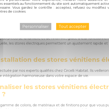
es essentiels au fonctionnement du site sont automatiquement activés
) sur les Stores Vénitiens Élec
ssaire. Vous gardez le contrôle : acceptez, refusez ou modifiez 
tres de cookies.
s des stores vénitiens électriques
Personnaliser
Tout accepter
 plus précis de la lumière et de l'intimité, grâce à leur fonctio
lle, les stores électriques permettent un ajustement rapide et fa
stallation des stores vénitiens él
fectuée par nos experts qualifiés chez Circelli Habitat. Ils veiller
ne intégration harmonieuse dans votre espace de vie.
nnaliser les stores vénitiens élec
 ?
 gamme de coloris, de matériaux et de finitions pour que vous pu