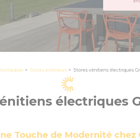
en
 Montauban
Stores extérieurs
Stores vénitiens électriques Gr
énitiens électriques G
Une Touche de Modernité chez C