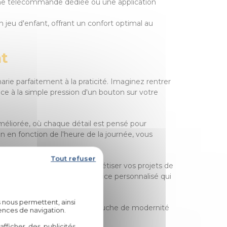
a une télécommande dédiée ou une application
 jeu d'enfant, offrant un confort optimal au
at
arie parfaitement à la praticité. Imaginez rentrer
e à la simple pression d'un bouton sur votre
méliorée, où chaque détail est pensé pour
n en fonction de l'heure de la journée, vous
Tout refuser
e partenaire idéal pour concrétiser vos projets de
, tout en bénéficiant d'un service personnalisé qui
 nous permettent, ainsi
re intérieur, apportant une touche de modernité
ences de navigation.
li Habitat.
fficher des publicités