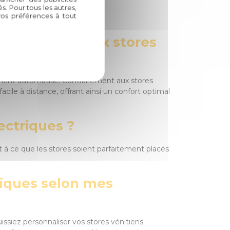
. Pour tous les autres,
triques
vos préférences à tout
 par rapport aux stores
nnement automatisé. Contrairement aux stores
cile à distance, offrant ainsi un confort optimal
ectriques ?
ont à ce que les stores soient parfaitement placés
triques selon mes
issiez personnaliser vos stores vénitiens