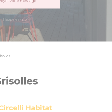
voyer votre message
Rappelez-moi
isolles
risolles
ircelli Habitat