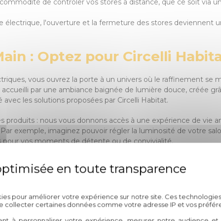
a commodité de contrôler vos stores à distance, que ce soit vi
 électrique, l'ouverture et la fermeture des stores deviennent un
ain : Optez pour Circelli Habit
ctriques, vous ouvrez la porte à un univers où le raffinement se m
 accueilli par une ambiance baignée de lumière douce, créée grâc
avec les solutions proposées par Circelli Habitat.
s produits : nous vous donnons accès à une expérience de vie a
Par exemple, imaginez pouvoir régler la luminosité de votre salo
 pour vos moments de détente ou de convivialité.
 ans dans le domaine de l'aménagement de l'habitat fait de nous l
électriques, vous optez pour la qualité, le confort et l'innovation
refuges de bien-être et d'esthétisme.
Politique de confidentialité
kies pour améliorer votre expérience sur notre site. Ces technologies
ent les stores vénitiens électriques peuvent révolutionner vot
de collecter certaines données comme votre adresse IP et vos préfér
 Laissez-vous séduire par l'élégance à portée de main avec Circel
ent à personnaliser votre expérience, mesurer notre audience et a