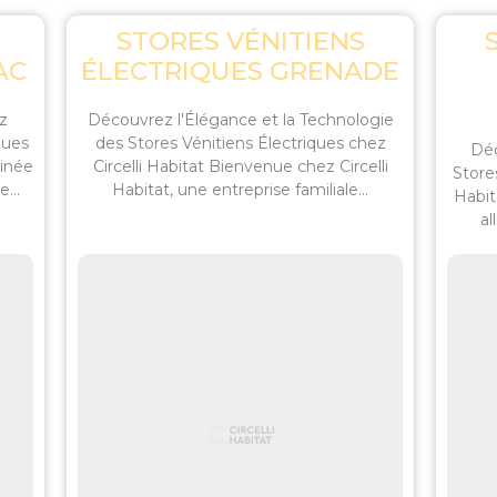
STORES VÉNITIENS
AC
ÉLECTRIQUES GRENADE
z
Découvrez l'Élégance et la Technologie
ques
des Stores Vénitiens Électriques chez
Déc
tinée
Circelli Habitat Bienvenue chez Circelli
Store
...
Habitat, une entreprise familiale...
Habit
al