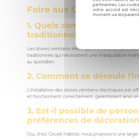
pertinentes. Les cooki
Foire aux Questions (FAQ
votre accord est néce
moment via les paramè
1. Quels sont les avantage
traditionnels ?
Les stores vénitiens électriques offrent un contrôle
traditionnels qui nécessitent une manipulation manue
au quotidien.
2. Comment se déroule l'in
L'installation des stores vénitiens électriques est ef
et fonctionnent correctement, garantissant ainsi u
3. Est-il possible de perso
préférences de décoration
Oui, chez Circelli Habitat, nous proposons une large