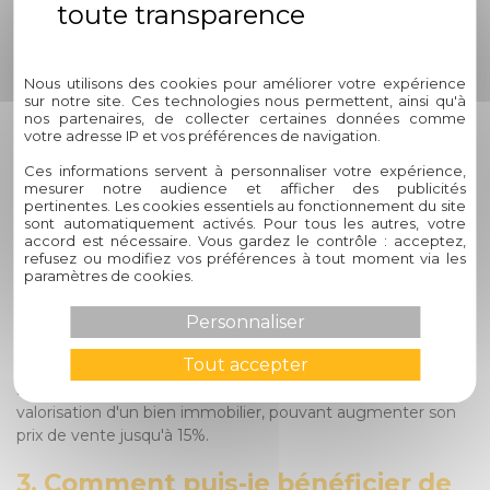
considèrent que la modulation de la lumière naturelle à
l'intérieur de leur domicile a un impact direct sur leur bien-
Politique de confidentialité
être et leur productivité.
Nous utilisons des cookies pour améliorer votre expérience
2. Quels services
sur notre site. Ces technologies nous permettent, ainsi qu'à
nos partenaires, de collecter certaines données comme
complémentaires peuvent être
votre adresse IP et vos préférences de navigation.
bénéfiques pour mon habitat ?
Ces informations servent à personnaliser votre expérience,
mesurer notre audience et afficher des publicités
En plus des stores intérieurs, des solutions
pertinentes. Les cookies essentiels au fonctionnement du site
sont automatiquement activés. Pour tous les autres, votre
complémentaires telles que les menuiseries, les fermetures
accord est nécessaire. Vous gardez le contrôle : acceptez,
et protections extérieures offrent des avantages
refusez ou modifiez vos préférences à tout moment via les
substantiels en termes d'isolation thermique, de sécurité et
paramètres de cookies.
d'esthétique pour votre habitat. Ces éléments contribuent
non seulement à améliorer le confort de votre foyer, mais
Personnaliser
aussi à renforcer sa valeur patrimoniale. Selon une enquête
Tout accepter
du secteur immobilier réalisée par l'INSEE, la qualité des
menuiseries et des fermetures influe directement sur la
valorisation d'un bien immobilier, pouvant augmenter son
prix de vente jusqu'à 15%.
3. Comment puis-je bénéficier de