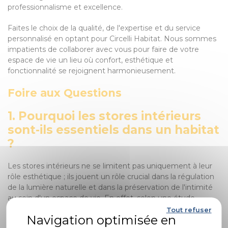
professionnalisme et excellence.
Faites le choix de la qualité, de l'expertise et du service
personnalisé en optant pour Circelli Habitat. Nous sommes
impatients de collaborer avec vous pour faire de votre
espace de vie un lieu où confort, esthétique et
fonctionnalité se rejoignent harmonieusement.
Foire aux Questions
1. Pourquoi les stores intérieurs
sont-ils essentiels dans un habitat
?
Les stores intérieurs ne se limitent pas uniquement à leur
rôle esthétique ; ils jouent un rôle crucial dans la régulation
de la lumière naturelle et dans la préservation de l'intimité
au sein d'un espace de vie. En effet, selon une étude
récente menée par le département de Design d'intérieur
Tout refuser
de l'Université de Californie, 82% des personnes sondées