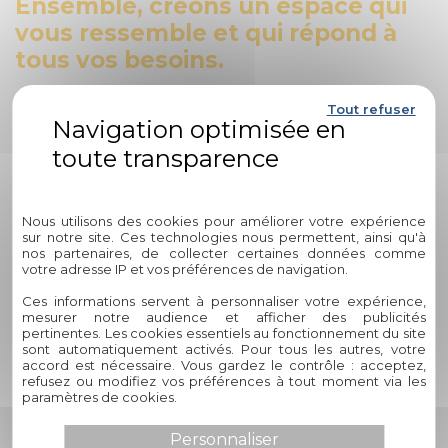
Ensemble, créons un espace qui
vous ressemble et qui répond à
tous vos besoins.
Ne laissez pas passer l'opportunité de travailler avec des
Tout refuser
professionnels passionnés et dévoués. Transformez votre
intérieur avec Circelli Habitat et faites de votre domicile un
véritable havre de paix et de style. Nous sommes
Politique de confidentialité
impatients de vous accompagner dans cette aventure !
Nous utilisons des cookies pour améliorer votre expérience
FAQ sur les Stores Intérieurs avec
sur notre site. Ces technologies nous permettent, ainsi qu'à
Circelli Habitat
nos partenaires, de collecter certaines données comme
votre adresse IP et vos préférences de navigation.
Vous vous demandez pourquoi
Ces informations servent à personnaliser votre expérience,
mesurer notre audience et afficher des publicités
choisir Circelli Habitat pour vos
pertinentes. Les cookies essentiels au fonctionnement du site
sont automatiquement activés. Pour tous les autres, votre
stores intérieurs ?
accord est nécessaire. Vous gardez le contrôle : acceptez,
refusez ou modifiez vos préférences à tout moment via les
paramètres de cookies.
Chez Circelli Habitat, nous comprenons que vous puissiez
avoir des questions concernant nos services et nos
Personnaliser
produits. Voici une sélection de questions fréquemment