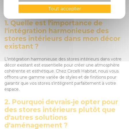
posées pour vous aider à mieux comprendre notre
Tout accepter
approche et notre engagement envers votre satisfaction :
1. Quelle est l'importance de
l'intégration harmonieuse des
stores intérieurs dans mon décor
existant ?
L'intégration harmonieuse des stores intérieurs dans votre
décor existant est essentielle pour créer une atmosphère
cohérente et esthétique. Chez Circelli Habitat, nous vous
offrons une gamme variée de styles et de finitions pour
garantir que vos stores s'intègrent parfaitement à votre
espace.
2. Pourquoi devrais-je opter pour
des stores intérieurs plutôt que
d'autres solutions
d'aménagement ?