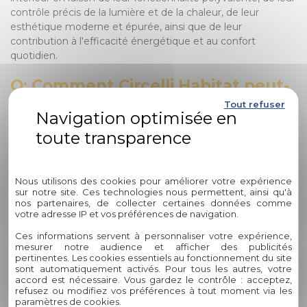
contrôle précis de la lumière et de la chaleur, de leur
esthétique moderne et épurée, ainsi que de leur
contribution à l'efficacité énergétique et au confort
quotidien.
Q: Comment Circelli Habitat peut-
il vous aider dans votre projet
Tout refuser
d'aménagement ?
Circelli Habitat met à votre disposition une gamme variée
Politique de confidentialité
de produits haut de gamme, dont des stores zip élégants
Nous utilisons des cookies pour améliorer votre expérience
et fonctionnels, pour répondre à vos besoins spécifiques en
sur notre site. Ces technologies nous permettent, ainsi qu'à
matière d'aménagement intérieur. Nos experts qualifiés
nos partenaires, de collecter certaines données comme
vous accompagnent avec des conseils personnalisés et une
votre adresse IP et vos préférences de navigation.
expertise inégalée pour transformer votre espace de vie en
Ces informations servent à personnaliser votre expérience,
un lieu d'exception.
mesurer notre audience et afficher des publicités
pertinentes. Les cookies essentiels au fonctionnement du site
Résumé des Informations Clés :
sont automatiquement activés. Pour tous les autres, votre
accord est nécessaire. Vous gardez le contrôle : acceptez,
refusez ou modifiez vos préférences à tout moment via les
paramètres de cookies.
Avantages
Pourquoi
Comment Circelli