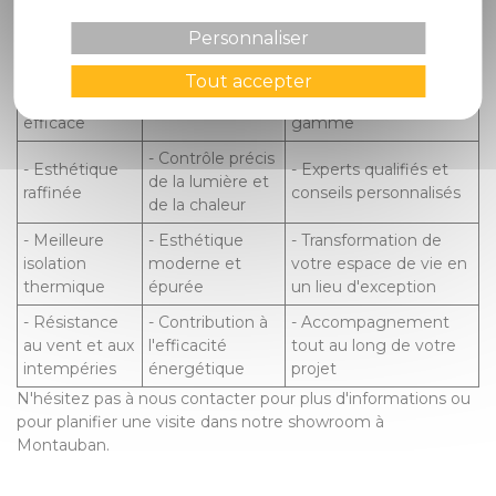
des Stores
Choisir des
Habitat Peut Vous
Personnaliser
Zip
Stores Zip
Aider
- Protection
- Gamme variée de
Tout accepter
- Fonctionnalité
solaire
produits haut de
polyvalente
efficace
gamme
- Contrôle précis
- Esthétique
- Experts qualifiés et
de la lumière et
raffinée
conseils personnalisés
de la chaleur
- Meilleure
- Esthétique
- Transformation de
isolation
moderne et
votre espace de vie en
thermique
épurée
un lieu d'exception
- Résistance
- Contribution à
- Accompagnement
au vent et aux
l'efficacité
tout au long de votre
intempéries
énergétique
projet
N'hésitez pas à nous contacter pour plus d'informations ou
pour planifier une visite dans notre showroom à
Montauban.