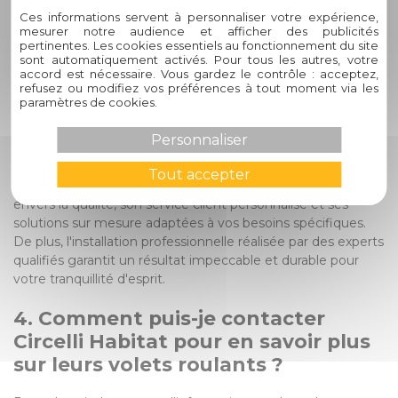
permettant ainsi une intégration harmonieuse des volets
Ces informations servent à personnaliser votre expérience,
roulants à l'architecture existante de votre maison.
mesurer notre audience et afficher des publicités
pertinentes. Les cookies essentiels au fonctionnement du site
sont automatiquement activés. Pour tous les autres, votre
3. Pourquoi devrais-je choisir
accord est nécessaire. Vous gardez le contrôle : acceptez,
Circelli Habitat pour l'installation
refusez ou modifiez vos préférences à tout moment via les
paramètres de cookies.
de mes volets roulants ?
Personnaliser
En choisissant Circelli Habitat, vous bénéficiez de plus de 60
ans d'expérience dans le domaine de l'amélioration de
Tout accepter
l'habitat. L'entreprise se distingue par son engagement
envers la qualité, son service client personnalisé et ses
solutions sur mesure adaptées à vos besoins spécifiques.
De plus, l'installation professionnelle réalisée par des experts
qualifiés garantit un résultat impeccable et durable pour
votre tranquillité d'esprit.
4. Comment puis-je contacter
Circelli Habitat pour en savoir plus
sur leurs volets roulants ?