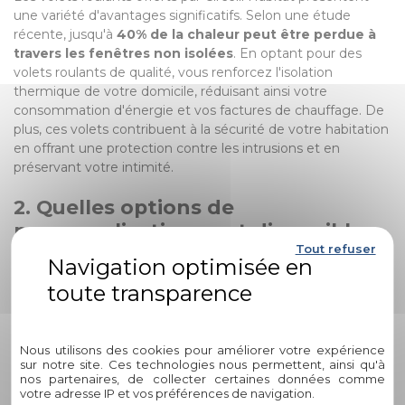
une variété d'avantages significatifs. Selon une étude
récente, jusqu'à
40% de la chaleur peut être perdue à
travers les fenêtres non isolées
. En optant pour des
volets roulants de qualité, vous renforcez l'isolation
thermique de votre domicile, réduisant ainsi votre
consommation d'énergie et vos factures de chauffage. De
plus, ces volets contribuent à la sécurité de votre habitation
en offrant une protection contre les intrusions et en
préservant votre intimité.
2. Quelles options de
personnalisation sont disponibles
Tout refuser
pour les volets roulants chez
Circelli Habitat ?
Politique de confidentialité
Circelli Habitat propose une gamme étendue d'options de
personnalisation pour répondre aux besoins et aux
Nous utilisons des cookies pour améliorer votre expérience
préférences esthétiques de chaque client. Vous pouvez
sur notre site. Ces technologies nous permettent, ainsi qu'à
choisir parmi une variété de coloris, de finitions et de
nos partenaires, de collecter certaines données comme
matériaux tels que l'aluminium, le PVC ou le bois,
votre adresse IP et vos préférences de navigation.