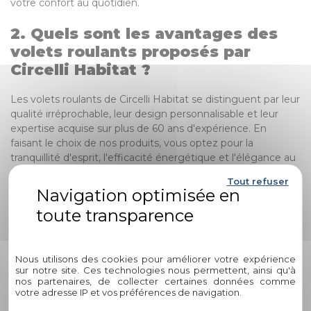
votre confort au quotidien.
2. Quels sont les avantages des
volets roulants proposés par
Circelli Habitat ?
Les volets roulants de Circelli Habitat se distinguent par leur
qualité irréprochable, leur design personnalisable et leur
expertise acquise sur plus de 60 ans d'expérience. En
faisant le choix de nos produits, vous optez pour la
tranquillité d'esprit, l'efficacité énergétique et l'élégance au
service de votre habitat.
Tout refuser
3. Comment savoir quel type de
volets roulants est le plus adapté
Politique de confidentialité
à mes besoins ?
Nous utilisons des cookies pour améliorer votre expérience
Chez Circelli Habitat, notre équipe d'experts est là pour
sur notre site. Ces technologies nous permettent, ainsi qu'à
nos partenaires, de collecter certaines données comme
vous guider dans le choix des volets roulants qui
votre adresse IP et vos préférences de navigation.
correspondent parfaitement à vos attentes. Que vous