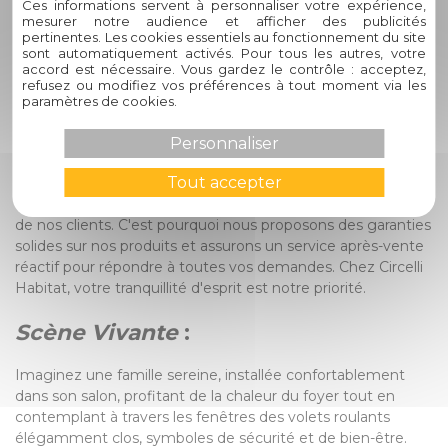
recherchiez des volets motorisés pour plus de praticité ou
Ces informations servent à personnaliser votre expérience,
mesurer notre audience et afficher des publicités
des volets manuels pour un aspect plus traditionnel, nous
pertinentes. Les cookies essentiels au fonctionnement du site
saurons vous conseiller en fonction de vos besoins
sont automatiquement activés. Pour tous les autres, votre
spécifiques.
accord est nécessaire. Vous gardez le contrôle : acceptez,
refusez ou modifiez vos préférences à tout moment via les
paramètres de cookies.
4. Quelle est la garantie offerte
par Circelli Habitat sur ses volets
Personnaliser
roulants ?
Tout accepter
Nous accordons une attention particulière à la satisfaction
de nos clients. C'est pourquoi nous proposons des garanties
solides sur nos produits et assurons un service après-vente
réactif pour répondre à toutes vos demandes. Chez Circelli
Habitat, votre tranquillité d'esprit est notre priorité.
Scène Vivante
:
Imaginez une famille sereine, installée confortablement
dans son salon, profitant de la chaleur du foyer tout en
contemplant à travers les fenêtres des volets roulants
élégamment clos, symboles de sécurité et de bien-être.