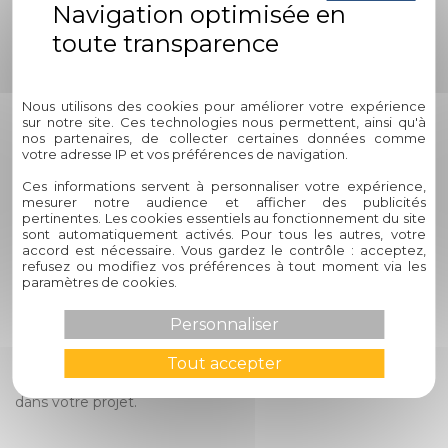
capacité à personnaliser chaque projet en fonction des
besoins spécifiques des clients, son installation
professionnelle réalisée par des experts qualifiés, son
service après-vente réactif et ses garanties solides assurant
Politique de confidentialité
la satisfaction client.
Nous utilisons des cookies pour améliorer votre expérience
sur notre site. Ces technologies nous permettent, ainsi qu'à
4. Comment puis-je obtenir plus
nos partenaires, de collecter certaines données comme
d'informations sur les carports
votre adresse IP et vos préférences de navigation.
photovoltaïques de chez Circelli
Ces informations servent à personnaliser votre expérience,
mesurer notre audience et afficher des publicités
Habitat ?
pertinentes. Les cookies essentiels au fonctionnement du site
sont automatiquement activés. Pour tous les autres, votre
accord est nécessaire. Vous gardez le contrôle : acceptez,
Pour en savoir plus sur nos carports photovoltaïques à
refusez ou modifiez vos préférences à tout moment via les
Montauban et découvrir comment cette solution peut
paramètres de cookies.
répondre à vos besoins en matière de protection des
véhicules et de production d'énergie propre, n'hésitez pas à
Personnaliser
nous contacter en consultant notre site web ou en visitant
notre showroom. Notre équipe se fera un plaisir de
Tout accepter
répondre à toutes vos questions et de vous accompagner
dans votre projet.