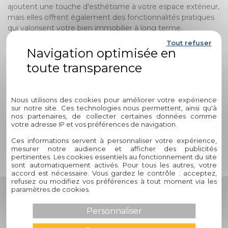
ajoutent une touche d'esthétisme à votre espace extérieur,
mais elles offrent également des fonctionnalités pratiques
qui valorisent votre bien immobilier à long terme.
Tout refuser
Comment choisir entre une
pergola et un carport ?
Politique de confidentialité
Le choix entre une pergola et un carport dépend de vos
besoins spécifiques. Les pergolas sont idéales pour créer
Nous utilisons des cookies pour améliorer votre expérience
des espaces extérieurs esthétiques et ombragés, tandis
sur notre site. Ces technologies nous permettent, ainsi qu'à
nos partenaires, de collecter certaines données comme
que les carports offrent une protection pratique pour vos
votre adresse IP et vos préférences de navigation.
véhicules contre les intempéries. Nos experts chez Circelli
Habitat peuvent vous guider pour trouver la solution qui
Ces informations servent à personnaliser votre expérience,
mesurer notre audience et afficher des publicités
correspond le mieux à vos attentes.
pertinentes. Les cookies essentiels au fonctionnement du site
sont automatiquement activés. Pour tous les autres, votre
Quels sont les matériaux utilisés
accord est nécessaire. Vous gardez le contrôle : acceptez,
refusez ou modifiez vos préférences à tout moment via les
pour les pergolas et carports chez
paramètres de cookies.
Circelli Habitat ?
Personnaliser
Chez Circelli Habitat, nous privilégions des matériaux de