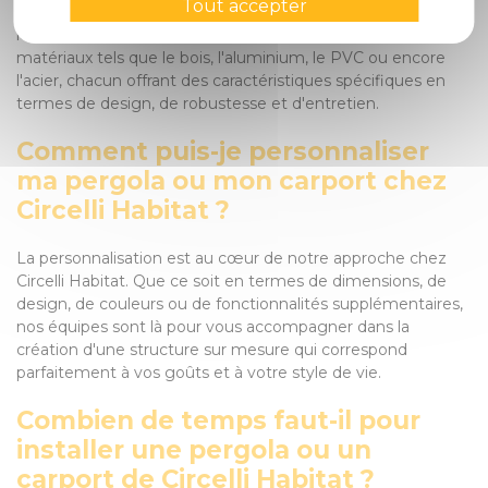
Tout accepter
haute qualité pour assurer la durabilité et l'esthétisme de
nos structures. Nous proposons une sélection variée de
matériaux tels que le bois, l'aluminium, le PVC ou encore
l'acier, chacun offrant des caractéristiques spécifiques en
termes de design, de robustesse et d'entretien.
Comment puis-je personnaliser
ma pergola ou mon carport chez
Circelli Habitat ?
La personnalisation est au cœur de notre approche chez
Circelli Habitat. Que ce soit en termes de dimensions, de
design, de couleurs ou de fonctionnalités supplémentaires,
nos équipes sont là pour vous accompagner dans la
création d'une structure sur mesure qui correspond
parfaitement à vos goûts et à votre style de vie.
Combien de temps faut-il pour
installer une pergola ou un
carport de Circelli Habitat ?