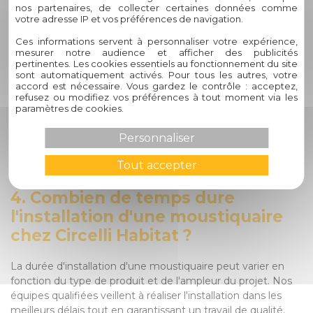
l'environnement, offrant ainsi des produits alliant
nos partenaires, de collecter certaines données comme
performance et responsabilité écologique.
votre adresse IP et vos préférences de navigation.
Ces informations servent à personnaliser votre expérience,
Actualité :
mesurer notre audience et afficher des publicités
pertinentes. Les cookies essentiels au fonctionnement du site
sont automatiquement activés. Pour tous les autres, votre
Dans les années 2000 en France, la lutte contre les
accord est nécessaire. Vous gardez le contrôle : acceptez,
maladies transmises par les moustiques, telles que le
refusez ou modifiez vos préférences à tout moment via les
chikungunya et la dengue, a pris de l'ampleur. Des
paramètres de cookies.
campagnes de sensibilisation ont été menées pour
Personnaliser
informer la population sur les moyens de se protéger des
piqûres de moustiques, mettant en avant l'importance des
Tout accepter
moustiquaires comme solution efficace de prévention.
4. Combien de temps dure
l'installation d'une moustiquaire
chez Circelli Habitat ?
La durée d'installation d'une moustiquaire peut varier en
fonction du type de produit et de l'ampleur du projet. Nos
équipes qualifiées veillent à réaliser l'installation dans les
meilleurs délais tout en garantissant un travail de qualité.