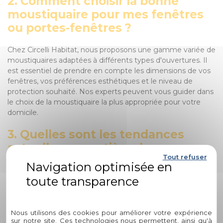
2. Comment choisir la bonne
moustiquaire pour mes fenêtres
ou portes-fenêtres ?
Chez Circelli Habitat, nous proposons une gamme variée de
moustiquaires adaptées à différents types d'ouvertures. Il
est essentiel de prendre en compte les dimensions de vos
fenêtres, vos préférences esthétiques et le niveau de
protection souhaité. Nos experts peuvent vous guider dans
le choix de la moustiquaire la plus appropriée pour votre
domicile.
3. Quelles sont les tendances
actuelles en matière de
Tout refuser
moustiquaires ?
Une tendance émergente dans le domaine des
Politique de confidentialité
moustiquaires est l'utilisation de matériaux écologiques et
durables pour leur fabrication. De plus en plus de fabricants
Nous utilisons des cookies pour améliorer votre expérience
se tournent vers des solutions respectueuses de
sur notre site. Ces technologies nous permettent, ainsi qu'à