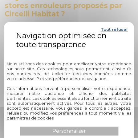
stores enrouleurs proposés par
Circelli Habitat ?
Les stores enrouleurs de Circelli Habitat sont conçus avec
Tout refuser
des matériaux de haute qualité et bénéficient d'une
fabrication soignée, garantissant leur longévité et leur
résistance aux aléas du temps. Leur capacité à préserver
Politique de confidentialité
leur esthétisme au fil des années en fait des
investissements durables pour votre habitat.
Nous utilisons des cookies pour améliorer votre expérience
sur notre site. Ces technologies nous permettent, ainsi qu'à
4. Comment les stores enrouleurs
nos partenaires, de collecter certaines données comme
votre adresse IP et vos préférences de navigation.
de Circelli Habitat peuvent-ils
améliorer mon confort au
Ces informations servent à personnaliser votre expérience,
mesurer notre audience et afficher des publicités
quotidien ?
pertinentes. Les cookies essentiels au fonctionnement du site
sont automatiquement activés. Pour tous les autres, votre
accord est nécessaire. Vous gardez le contrôle : acceptez,
Les stores enrouleurs de Circelli Habitat vous permettent
refusez ou modifiez vos préférences à tout moment via les
de moduler la luminosité naturelle entrant dans vos pièces,
paramètres de cookies.
de réguler la chaleur et de préserver votre intimité tout en
Personnaliser
apportant une touche esthétique à votre intérieur. Leur
polyvalence en fait des accessoires essentiels pour créer