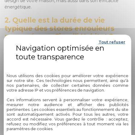
design de votre maison, mais aussi dans son efficacité
énergétique.
2. Quelle est la durée de vie
typique des stores enrouleurs
proposés par Circelli Habitat ?
Tout refuser
Chez Circelli Habitat, nous nous engageons à fournir des
produits de qualité supérieure qui sont conçus pour durer.
Nos stores enrouleurs sont fabriqués avec des matériaux de
Politique de confidentialité
haute qualité et une attention particulière aux détails, ce qui
garantit leur durabilité à long terme. En moyenne, nos
Nous utilisons des cookies pour améliorer votre expérience
sur notre site. Ces technologies nous permettent, ainsi qu'à
stores enrouleurs ont une durée de vie estimée entre 7 et
nos partenaires, de collecter certaines données comme
10 ans, en fonction de l'utilisation et de l'entretien régulier.
votre adresse IP et vos préférences de navigation.
3. Comment puis-je choisir le store
Ces informations servent à personnaliser votre expérience,
mesurer notre audience et afficher des publicités
enrouleur parfait pour ma pièce ?
pertinentes. Les cookies essentiels au fonctionnement du site
sont automatiquement activés. Pour tous les autres, votre
accord est nécessaire. Vous gardez le contrôle : acceptez,
Le choix du store enrouleur parfait dépend de plusieurs
refusez ou modifiez vos préférences à tout moment via les
facteurs tels que vos préférences esthétiques, la taille de la
paramètres de cookies.