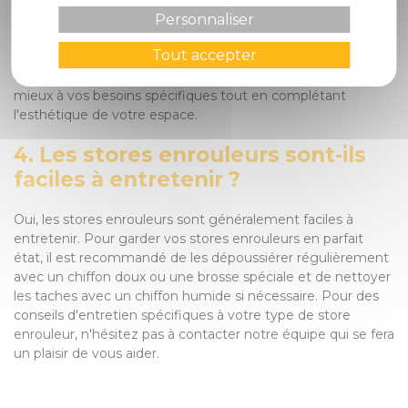
fenêtre, le niveau de luminosité souhaité et le degré
d'intimité recherché. Notre équipe chez Circelli Habitat est
Personnaliser
là pour vous guider à chaque étape du processus de
Tout accepter
sélection. Nous vous aiderons à choisir le type de tissu, la
couleur et le mécanisme de contrôle qui répondent le
mieux à vos besoins spécifiques tout en complétant
l'esthétique de votre espace.
4. Les stores enrouleurs sont-ils
faciles à entretenir ?
Oui, les stores enrouleurs sont généralement faciles à
entretenir. Pour garder vos stores enrouleurs en parfait
état, il est recommandé de les dépoussiérer régulièrement
avec un chiffon doux ou une brosse spéciale et de nettoyer
les taches avec un chiffon humide si nécessaire. Pour des
conseils d'entretien spécifiques à votre type de store
enrouleur, n'hésitez pas à contacter notre équipe qui se fera
un plaisir de vous aider.