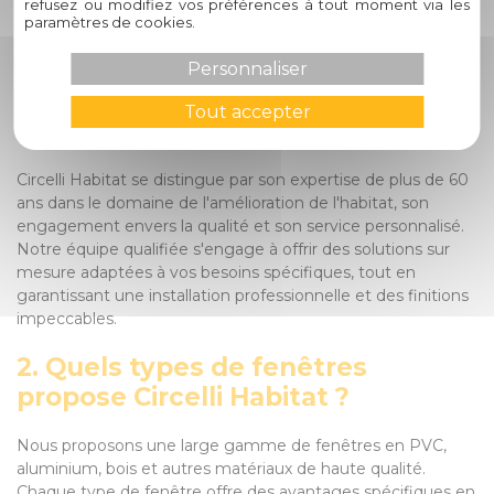
refusez ou modifiez vos préférences à tout moment via les
Habitat
paramètres de cookies.
1. Pourquoi devrais-je choisir
Personnaliser
Circelli Habitat pour la pose de
Tout accepter
mes fenêtres à L'Union ?
Circelli Habitat se distingue par son expertise de plus de 60
ans dans le domaine de l'amélioration de l'habitat, son
engagement envers la qualité et son service personnalisé.
Notre équipe qualifiée s'engage à offrir des solutions sur
mesure adaptées à vos besoins spécifiques, tout en
garantissant une installation professionnelle et des finitions
impeccables.
2. Quels types de fenêtres
propose Circelli Habitat ?
Nous proposons une large gamme de fenêtres en PVC,
aluminium, bois et autres matériaux de haute qualité.
Chaque type de fenêtre offre des avantages spécifiques en