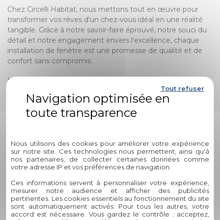
Chez Circelli Habitat, nous mettons tout en œuvre pour
transformer vos rêves d'un chez-vous idéal en une réalité
tangible. Grâce à notre savoir-faire éprouvé, notre souci du
détail et notre engagement envers l'excellence, chaque
installation de fenêtre est une promesse de qualité et de
confort sans compromis.
N'hésitez plus à franchir le pas et à prendre contact avec
Tout refuser
notre équipe dévouée. Que vous envisagiez de moderniser
votre habitat ou simplement d'améliorer son isolation,
Circelli Habitat est là pour vous accompagner à chaque
étape, de la conception à la réalisation.
Politique de confidentialité
Osez donner vie à vos projets les plus audacieux en faisant
Nous utilisons des cookies pour améliorer votre expérience
sur notre site. Ces technologies nous permettent, ainsi qu'à
appel à des professionnels passionnés qui sauront
nos partenaires, de collecter certaines données comme
transformer votre espace de vie en un havre de paix.
votre adresse IP et vos préférences de navigation.
Contactez-nous dès aujourd'hui et laissez Circelli Habitat
Ces informations servent à personnaliser votre expérience,
illuminer votre quotidien, fenêtre après fenêtre.
mesurer notre audience et afficher des publicités
pertinentes. Les cookies essentiels au fonctionnement du site
Foire Aux Questions (FAQ) sur la
sont automatiquement activés. Pour tous les autres, votre
accord est nécessaire. Vous gardez le contrôle : acceptez,
Pose de Fenêtres avec Circelli