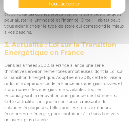
de l'ambiance que vous souhaitez créer dans votre espace
Tout accepter
intérieur. Les stores bateaux offrent un look plus doux et
élégant, tandis que les stores vénitiens sont plus pratiques
pour ajuster la luminosité et l'intimité. Circelli Habitat peut
vous aider à choisir le type de store qui correspond le mieux
à vos besoins.
3. Actualité : Loi sur la Transition
Energétique en France
Dans les années 2000, la France a lancé une série
d'initiatives environnementales ambitieuses, dont la Loi sur
la Transition Energétique. Adoptée en 2015, cette loi vise à
réduire la dépendance de la France aux énergies fossiles et
à promouvoir les énergies renouvelables, tout en
encourageant la rénovation énergétique des bâtiments.
Cette actualité souligne l'importance croissante de
solutions écologiques, telles que les stores extérieurs
économes en énergie, pour contribuer à la transition vers
un avenir plus durable.