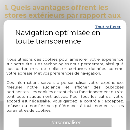
1. Quels avantages offrent les
stores extérieurs par rapport aux
stores intérieurs ?
Tout refuser
Les stores extérieurs, tels que ceux proposés par Circelli
Habitat, offrent plusieurs avantages distincts par rapport
aux stores intérieurs. En plus de fournir une protection
Politique de confidentialité
efficace contre les éléments extérieurs, comme le soleil et
Nous utilisons des cookies pour améliorer votre expérience
la pluie, les stores extérieurs permettent de créer des
sur notre site. Ces technologies nous permettent, ainsi qu'à
espaces ombragés confortables à l'extérieur de votre
nos partenaires, de collecter certaines données comme
maison, idéaux pour se détendre et profiter de moments
votre adresse IP et vos préférences de navigation.
en plein air sans craindre les rayons UV nocifs.
Ces informations servent à personnaliser votre expérience,
mesurer notre audience et afficher des publicités
2. Comment choisir entre des
pertinentes. Les cookies essentiels au fonctionnement du site
sont automatiquement activés. Pour tous les autres, votre
stores bateaux et des stores
accord est nécessaire. Vous gardez le contrôle : acceptez,
vénitiens pour ses fenêtres ?
refusez ou modifiez vos préférences à tout moment via les
paramètres de cookies.
Le choix entre des stores bateaux et des stores vénitiens
Personnaliser
dépend généralement de vos préférences esthétiques et