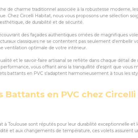
uche de charme traditionnel associée à la robustesse moderne, l
tique. Chez Circelli Habitat, nous vous proposons une sélection
sthétique, de durabilité et de sécurité.
découvrant des façades authentiques ornées de magnifiques vole
cturaux classiques ne se contentent pas seulement d'embellir vo
 ventilation optimale de votre intérieur.
alité et le savoir-faire artisanal se reflète dans chaque détail d
erformance, vous offrant ainsi la tranquillité d'esprit que vous m
lets battants en PVC s'adaptent harmonieusement à tous les styles
 Battants en PVC chez Circelli
tat à Toulouse sont réputés pour leur durabilité exceptionnelle et
midité et aux changements de température, ces volets assurent un