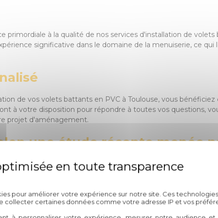
 primordiale à la qualité de nos services d'installation de volet
érience significative dans le domaine de la menuiserie, ce qui l
alisé
tallation de vos volets battants en PVC à Toulouse, vous bénéfi
nt à votre disposition pour répondre à toutes vos questions, vou
otre projet d'aménagement.
elon une étude récente menée par 
économiques (INSEE), une install
 valeur immobilière d'une maiso
Politique de confidentialité
portance de faire appel à des pro
kies pour améliorer votre expérience sur notre site. Ces technologies
 la qualité de l'installation, mai
de collecter certaines données comme votre adresse IP et vos préfér
ent à personnaliser votre expérience, mesurer notre audience et a