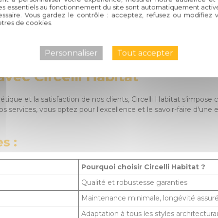
es essentiels au fonctionnement du site sont automatiquement activés
ssaire. Vous gardez le contrôle : acceptez, refusez ou modifiez 
tres de cookies.
ortance à la satisfaction de nos clients. C'est pourquoi nous vou
Personnaliser
Tout accepter
 ainsi une tranquillité d'esprit totale quant à la durabilité et à l
vec Circelli Habitat
tique et la satisfaction de nos clients, Circelli Habitat s'impose 
s services, vous optez pour l'excellence et le savoir-faire d'une
s :
Pourquoi choisir Circelli Habitat ?
Qualité et robustesse garanties
Maintenance minimale, longévité assur
Adaptation à tous les styles architectura