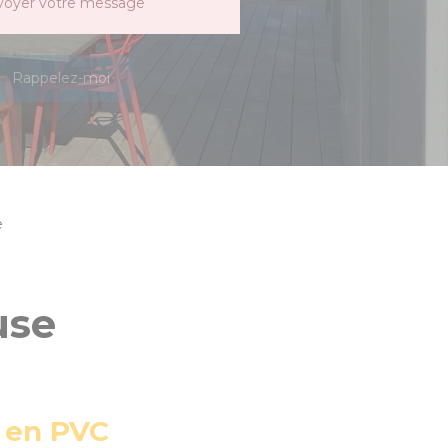
voyer votre message
Rappelez-moi
e
use
s en PVC