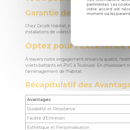
pertinentes. Les cooki
votre accord est néce
Garantie de Qualité
moment via les paramè
Chez Circelli Habitat, nous attachons une grande imp
installations de volets battants en PVC, vous assurant
Optez pour l'Excellence a
À travers notre engagement envers la qualité, l'esthé
volets battants en PVC à Toulouse. En choisissant no
l'aménagement de l'habitat.
Récapitulatif des Avantage
Avantages
Durabilité et Résistance
Facilité d'Entretien
Esthétique et Personnalisation