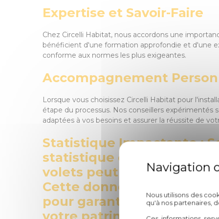
Expertise et Savoir-Faire
Chez Circelli Habitat, nous accordons une importance
bénéficient d'une formation approfondie et d'une exp
conforme aux normes les plus exigeantes.
Accompagnement Personn
Lorsque vous choisissez Circelli Habitat pour l'ins
étape du processus. Nos conseillers expérimentés so
adaptées à vos besoins et assurer la réussite de v
Statistique Impactante : S
statistique et des études 
volets peut augmenter la
Cette donnée souligne l'im
Nous utilisons des coo
pour garantir non seulement
qu'à nos partenaires, 
votre patrimoine.
Ces informations serv