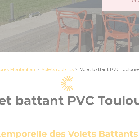
en
ores Montauban
Volets roulants
Volet battant PVC Toulous
et battant PVC Toulo
temporelle des Volets Battant