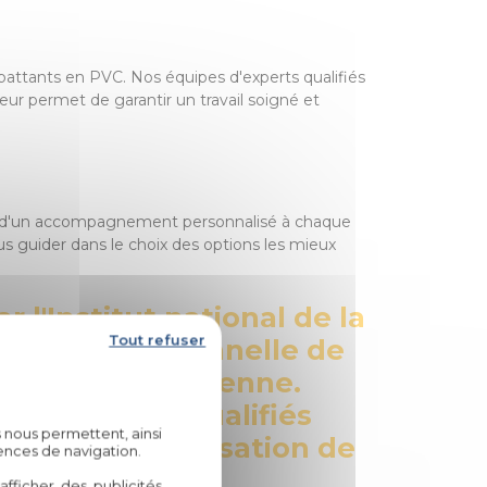
s battants en PVC. Nos équipes d'experts qualifiés
eur permet de garantir un travail soigné et
ciez d'un accompagnement personnalisé à chaque
s guider dans le choix des options les mieux
l'Institut national de la
Tout refuser
ation professionnelle de
n de 10% en moyenne.
fessionnels qualifiés
 nous permettent, ainsi
s aussi la valorisation de
ences de navigation.
fficher des publicités