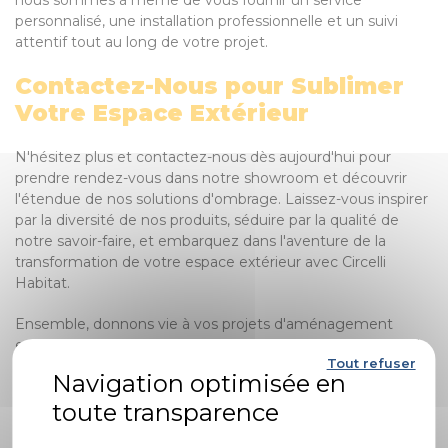
nous sommes à même de vous fournir un service
personnalisé, une installation professionnelle et un suivi
attentif tout au long de votre projet.
Contactez-Nous pour Sublimer
Votre Espace Extérieur
N'hésitez plus et contactez-nous dès aujourd'hui pour
prendre rendez-vous dans notre showroom et découvrir
l'étendue de nos solutions d'ombrage. Laissez-vous inspirer
par la diversité de nos produits, séduire par la qualité de
notre savoir-faire, et embarquez dans l'aventure de la
transformation de votre espace extérieur avec Circelli
Habitat.
Ensemble, donnons vie à vos projets d'aménagement
extérieur et créons un environnement à la fois fonctionnel,
Tout refuser
esthétique et accueillant, où il fait bon vivre et se détendre.
Faites de votre habitat un véritable havre de paix grâce aux
stores zip de Circelli Habitat.
Politique de confidentialité