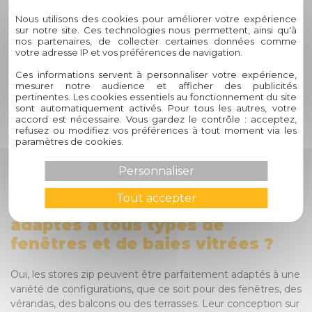
FAQ - Stores Zip de Circelli Habitat
Nous utilisons des cookies pour améliorer votre expérience
1. Quelle est la différence entre
sur notre site. Ces technologies nous permettent, ainsi qu'à
nos partenaires, de collecter certaines données comme
un store zip et un store
votre adresse IP et vos préférences de navigation.
classique ?
Ces informations servent à personnaliser votre expérience,
mesurer notre audience et afficher des publicités
pertinentes. Les cookies essentiels au fonctionnement du site
Les stores zip se distinguent des stores classiques par leur
sont automatiquement activés. Pour tous les autres, votre
système de guidage latéral à fermeture éclair, assurant une
accord est nécessaire. Vous gardez le contrôle : acceptez,
refusez ou modifiez vos préférences à tout moment via les
tension parfaite de la toile et une protection efficace contre
paramètres de cookies.
les intempéries. Cette caractéristique unique garantit une
plus grande durabilité et stabilité dans le temps
Personnaliser
comparativement aux stores traditionnels.
Tout accepter
2. Les stores zip sont-ils
adaptés à tous types de
fenêtres et de baies vitrées ?
Oui, les stores zip peuvent être parfaitement adaptés à une
variété de configurations, que ce soit pour des fenêtres, des
vérandas, des balcons ou des terrasses. Leur conception sur