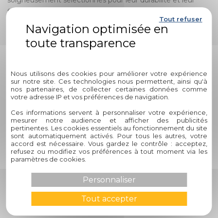
soigneusement sélectionnés pour leur durabilité et leur
esthétique. Parmi les matériaux couramment utilisés, on
Tout refuser
retrouve le lin, le coton, le polyester et d'autres tissus de
qualité supérieure.
Quelles options de contrôle de la
Politique de confidentialité
lumière sont disponibles avec les
Nous utilisons des cookies pour améliorer votre expérience
stores bateaux de Circelli Habitat
sur notre site. Ces technologies nous permettent, ainsi qu'à
?
nos partenaires, de collecter certaines données comme
votre adresse IP et vos préférences de navigation.
Ces informations servent à personnaliser votre expérience,
Nos stores bateaux offrent plusieurs options de contrôle de
mesurer notre audience et afficher des publicités
la lumière pour répondre à vos besoins spécifiques. Vous
pertinentes. Les cookies essentiels au fonctionnement du site
pouvez choisir entre des doublures opaques pour bloquer
sont automatiquement activés. Pour tous les autres, votre
complètement la lumière, des doublures semi-opaques
accord est nécessaire. Vous gardez le contrôle : acceptez,
refusez ou modifiez vos préférences à tout moment via les
pour filtrer la lumière naturelle ou des tissus plus légers
paramètres de cookies.
pour laisser entrer la lumière tout en préservant votre
intimité.
Personnaliser
Comment puis-je nettoyer et
Tout accepter
entretenir mes stores bateaux ?