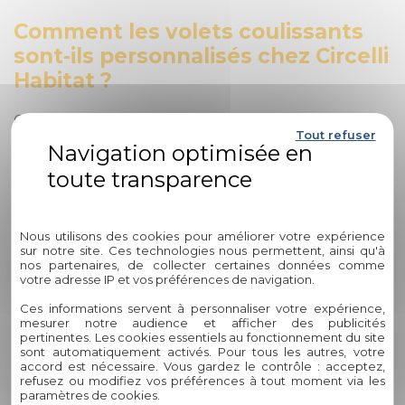
Comment les volets coulissants
sont-ils personnalisés chez Circelli
Habitat ?
Chez Circelli Habitat, chaque détail compte. Les volets
Tout refuser
coulissants sont personnalisables en termes de matériaux
utilisés, de coloris disponibles et de dimensions sur mesure
pour s'adapter parfaitement à votre espace et à vos
préférences esthétiques. Notre équipe d'experts vous
Politique de confidentialité
accompagne tout au long du processus pour garantir que
vos volets correspondent exactement à ce que vous
Nous utilisons des cookies pour améliorer votre expérience
sur notre site. Ces technologies nous permettent, ainsi qu'à
recherchez.
nos partenaires, de collecter certaines données comme
votre adresse IP et vos préférences de navigation.
Pourquoi faire confiance à Circelli
Ces informations servent à personnaliser votre expérience,
Habitat pour l'installation de mes
mesurer notre audience et afficher des publicités
volets coulissants ?
pertinentes. Les cookies essentiels au fonctionnement du site
sont automatiquement activés. Pour tous les autres, votre
accord est nécessaire. Vous gardez le contrôle : acceptez,
refusez ou modifiez vos préférences à tout moment via les
Circelli Habitat bénéficie de plus de 60 ans d'expertise dans
paramètres de cookies.
le domaine de l'aménagement intérieur et extérieur. Notre