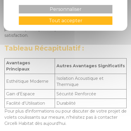
engagement envers la qualité, notre savoir-faire artisanal et
Personnaliser
notre service client personnalisé font de nous un partenaire
de confiance pour l'installation de vos volets coulissants.
Tout accepter
Nous garantissons une installation professionnelle réalisée
par des experts qualifiés pour assurer votre entière
satisfaction.
Tableau Récapitulatif :
Avantages
Autres Avantages Significatifs
Principaux
Isolation Acoustique et
Esthétique Moderne
Thermique
Gain d'Espace
Sécurité Renforcée
Facilité d'Utilisation
Durabilité
Pour plus d'informations ou pour discuter de votre projet de
volets coulissants sur mesure, n'hésitez pas à contacter
Circelli Habitat dès aujourd'hui.