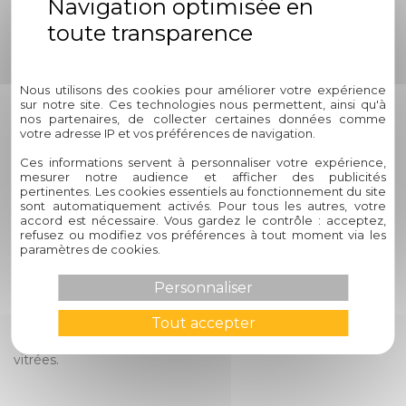
alarmante soulignée par des
choix des
statistiques récentes.
moustiquaires ?
Politique de confidentialité
Les moustiquaires pour baies
Quels avantages offre
vitrées permettent de profiter
Nous utilisons des cookies pour améliorer votre expérience
une moustiquaire
de la lumière naturelle tout en
sur notre site. Ces technologies nous permettent, ainsi qu'à
adaptée pour les baies
empêchant l'intrusion des
nos partenaires, de collecter certaines données comme
votre adresse IP et vos préférences de navigation.
vitrées ?
insectes, créant ainsi un espace
confortable et sain.
Ces informations servent à personnaliser votre expérience,
mesurer notre audience et afficher des publicités
Comment puis-je
Pour toute information
pertinentes. Les cookies essentiels au fonctionnement du site
contacter Circelli
supplémentaire ou pour prendre
sont automatiquement activés. Pour tous les autres, votre
Habitat pour en savoir
accord est nécessaire. Vous gardez le contrôle : acceptez,
rendez-vous, n'hésitez pas à
refusez ou modifiez vos préférences à tout moment via les
plus ou planifier mon
nous contacter via nos
paramètres de cookies.
projet
coordonnées disponibles sur
d'aménagement ?
notre site web.
Personnaliser
N'hésitez pas à nous contacter si vous avez des questions
supplémentaires ou si vous souhaitez obtenir des détails
Tout accepter
spécifiques sur nos services de moustiquaires pour baies
vitrées.