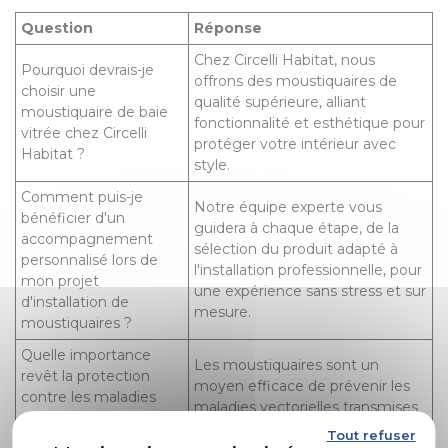
Question
Réponse
Chez Circelli Habitat, nous
Pourquoi devrais-je
offrons des moustiquaires de
choisir une
qualité supérieure, alliant
moustiquaire de baie
fonctionnalité et esthétique pour
vitrée chez Circelli
protéger votre intérieur avec
Habitat ?
style.
Comment puis-je
Notre équipe experte vous
bénéficier d'un
guidera à chaque étape, de la
accompagnement
sélection du produit adapté à
personnalisé lors de
l'installation professionnelle, pour
mon projet
une expérience sans stress et sur
d'installation de
mesure.
moustiquaires ?
Quelle importance
Les moustiquaires sont un
revêt la protection
moyen efficace de prévenir les
contre les maladies
maladies vectorielles transmises
transmises par les
par les moustiques, une réalité
Tout refuser
moustiques dans le