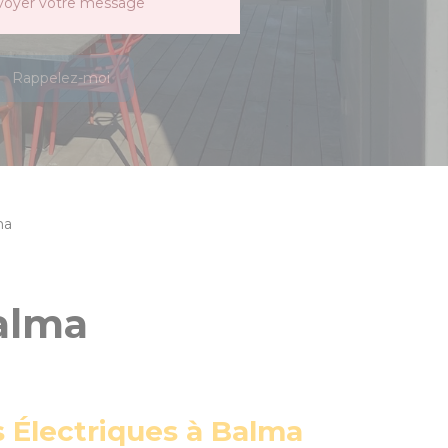
voyer votre message
Rappelez-moi
ma
Balma
s Électriques à Balma