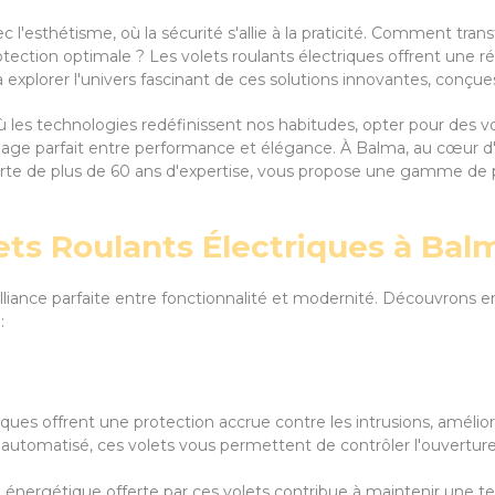
'esthétisme, où la sécurité s'allie à la praticité. Comment tran
otection optimale ? Les volets roulants électriques offrent une
 à explorer l'univers fascinant de ces solutions innovantes, conçu
les technologies redéfinissent nos habitudes, opter pour des vol
riage parfait entre performance et élégance. À Balma, au cœur d'
, forte de plus de 60 ans d'expertise, vous propose une gamme de
ets Roulants Électriques à Bal
alliance parfaite entre fonctionnalité et modernité. Découvrons e
:
iques offrent une protection accrue contre les intrusions, améliora
automatisé, ces volets vous permettent de contrôler l'ouverture 
té énergétique offerte par ces volets contribue à maintenir une t