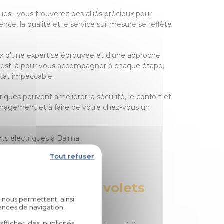
es : vous trouverez des alliés précieux pour
ce, la qualité et le service sur mesure se reflète
hoix d'une expertise éprouvée et d'une approche
s est là pour vous accompagner à chaque étape,
ultat impeccable.
iques peuvent améliorer la sécurité, le confort et
ménagement et à faire de votre chez-vous un
nts électriques à Balma.
Tout refuser
bitat
par rapport aux volets
 nous permettent, ainsi
ences de navigation.
fficher des publicités