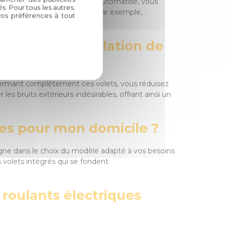
 Grâce à leur fonctionnement automatisé, vous
. Pour tous les autres,
s grand confort au quotidien. Par exemple,
vos préférences à tout
hez vous ou à l'extérieur.
 améliorer l'isolation de
En fermant complètement ces volets, vous réduisez
es bruits extérieurs indésirables, offrant ainsi un
ues pour mon domicile ?
agne dans le choix du modèle adapté à vos besoins
 volets intégrés qui se fondent
s roulants électriques