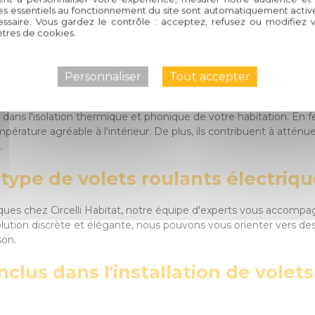
et une praticité supplémentaires par rapport aux volets manuels.
es essentiels au fonctionnement du site sont automatiquement activés
volets à distance, offrant ainsi une sécurité renforcée et un plu
ssaire. Vous gardez le contrôle : acceptez, refusez ou modifiez 
ison d'un simple clic depuis votre smartphone, que vous soyez c
tres de cookies.
nts électriques contribuent-ils à
Personnaliser
Tout accepter
ial dans l'isolation thermique et phonique de votre habitation. 
ature agréable à l'intérieur. De plus, ils contribuent à atténuer l
.
type de volets roulants électriq
iques chez Circelli Habitat, notre équipe d'experts vous accomp
lution discrète et élégante, nous pouvons vous orienter vers des
son.
inclus dans l'installation de volet