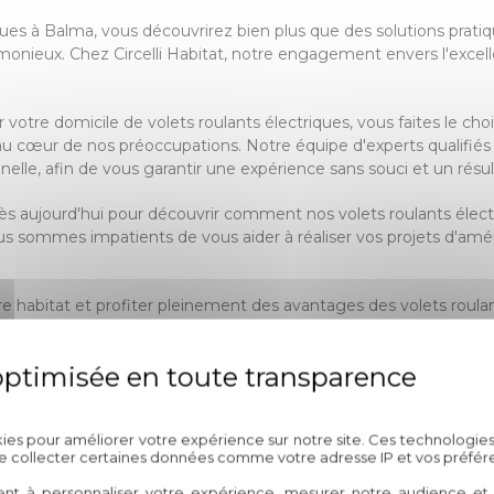
ues à Balma, vous découvrirez bien plus que des solutions pratiqu
onieux. Chez Circelli Habitat, notre engagement envers l'excellen
r votre domicile de volets roulants électriques, vous faites le c
au cœur de nos préoccupations. Notre équipe d'experts qualifié
ionnelle, afin de vous garantir une expérience sans souci et un rés
dès aujourd'hui pour découvrir comment nos volets roulants électr
 nous sommes impatients de vous aider à réaliser vos projets d'a
tre habitat et profiter pleinement des avantages des volets roula
ts Électriques chez Circelli Ha
s des volets roulants électriques 
Politique de confidentialité
kies pour améliorer votre expérience sur notre site. Ces technologies
de collecter certaines données comme votre adresse IP et vos préfér
ent à personnaliser votre expérience, mesurer notre audience et a