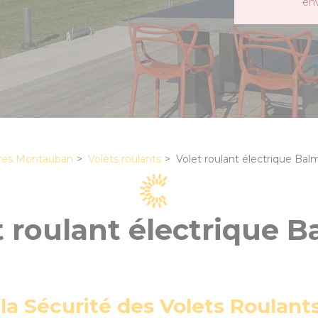
en
res Montauban
Volets roulants
Volet roulant électrique Bal
t roulant électrique 
la Sécurité des Volets Roulant