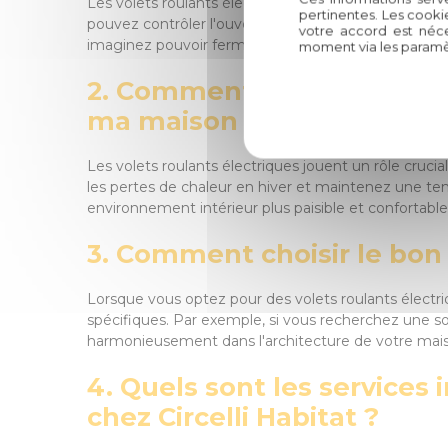
Les volets roulants électriques offrent un confort 
pertinentes. Les cooki
pouvez contrôler l'ouverture et la fermeture de vos 
votre accord est néce
imaginez pouvoir fermer tous les volets de votre ma
moment via les paramè
2. Comment les volets roula
ma maison ?
Les volets roulants électriques jouent un rôle cruc
les pertes de chaleur en hiver et maintenez une tempér
environnement intérieur plus paisible et confortable
3. Comment choisir le bon 
Lorsque vous optez pour des volets roulants électr
spécifiques. Par exemple, si vous recherchez une so
harmonieusement dans l'architecture de votre mai
4. Quels sont les services 
chez Circelli Habitat ?