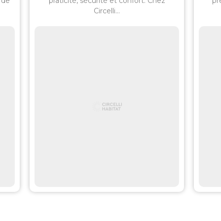
 de
praticité, sécurité et confort. Chez
pr
Circelli...