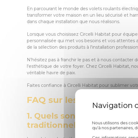
En parcourant le monde des volets roulants électriq
transformer votre maison en un lieu sécurisé et harm
dans chaque installation que nous réalisons.
Lorsque vous choisissez Circelli Habitat pour équipe
personnalisée qui met vos besoins et vos attentes 
de la sélection des produits à l'installation profess
N'hésitez pas à franchir le pas et à nous contacter 
l'esthétique de votre foyer. Chez Circelli Habitat,
véritable havre de paix.
Faites confiance à Circelli Habitat pour sublimer vo
FAQ sur les Volets Roulan
1. Quels sont les avantage
traditionnels ?
Nous utilisons des coo
qu'à nos partenaires, 
Ces informations serv