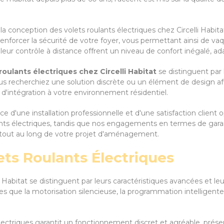
a conception des volets roulants électriques chez Circelli Habitat
 à renforcer la sécurité de votre foyer, vous permettant ainsi de 
 et leur contrôle à distance offrent un niveau de confort inégalé,
roulants électriques chez Circelli Habitat
se distinguent par 
us recherchiez une solution discrète ou un élément de design a
 d'intégration à votre environnement résidentiel.
e d'une installation professionnelle et d'une satisfaction client
lants électriques, tandis que nos engagements en termes de gar
tout au long de votre projet d'aménagement.
ets Roulants Électriques
li Habitat se distinguent par leurs caractéristiques avancées et l
es que la motorisation silencieuse, la programmation intelligente
lectriques garantit un fonctionnement discret et agréable, préser