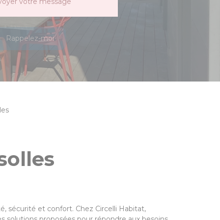
voyer votre message
Rappelez-moi
les
solles
, sécurité et confort. Chez Circelli Habitat,
 des solutions proposées pour répondre aux besoins