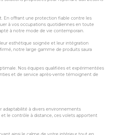
. En offrant une protection fiable contre les
vaquer à vos occupations quotidiennes en toute
 adapté à notre mode de vie contemporain.
leur esthétique soignée et leur intégration
ffirmé, notre large gamme de produits saura
 optimale. Nos équipes qualifiées et expérimentées
anties et de service après-vente témoignent de
eur adaptabilité à divers environnements
 et le contrôle à distance, ces volets apportent
vant ainsi le calme de votre intérieur tout en