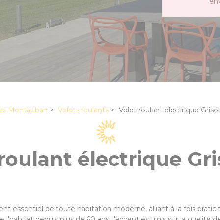
en
es Montauban
Volets roulants
Volet roulant électrique Grisol
roulant électrique Gri
 essentiel de toute habitation moderne, alliant à la fois praticité
 l'habitat depuis plus de 60 ans, l'accent est mis sur la qualité