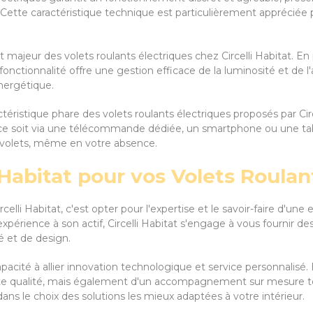
te caractéristique technique est particulièrement appréciée pou
 majeur des volets roulants électriques chez Circelli Habitat. 
ctionnalité offre une gestion efficace de la luminosité et de l'a
nergétique.
éristique phare des volets roulants électriques proposés par Circ
 ce soit via une télécommande dédiée, un smartphone ou une tabl
s volets, même en votre absence.
 Habitat pour vos Volets Roulan
ircelli Habitat, c'est opter pour l'expertise et le savoir-faire d'
périence à son actif, Circelli Habitat s'engage à vous fournir d
é et de design.
apacité à allier innovation technologique et service personnalisé. 
te qualité, mais également d'un accompagnement sur mesure tou
dans le choix des solutions les mieux adaptées à votre intérieur.