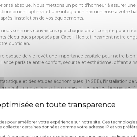
re priorité absolue. Nous mettons un point d'honneur à assurer une
onctionnement optimal et une intégration harmonieuse à votre habi
e après l'installation de vos équipements.
tat, nous sommes convaincus que chaque détail compte pour créer
ants électriques proposés par Circelli Habitat incarnent notre e
otre quotidien.
e espace de vie revêt une importance capitale pour notre bien-êt
'alliance parfaite entre confort, sécurité et esthétisme, offrant a
 statistique et des études économiques (INSEE), l'installation d
a température des pièces et en réduisant les pertes thermiques. 
t avoir sur notre consommation énergétique et notre empreint
 vos volets roulants électriques, vous faites le pari d'une expertis
otre projet. Notre engagement envers l'excellence et notre pass
Politique de confidentialité
 intérieurs harmonieux et fonctionnels qui répondent à vos atten
kies pour améliorer votre expérience sur notre site. Ces technologies
de collecter certaines données comme votre adresse IP et vos préfér
 en un espace où confort, sécurité et esthétique se conjuguent
ent à personnaliser votre expérience, mesurer notre audience et a