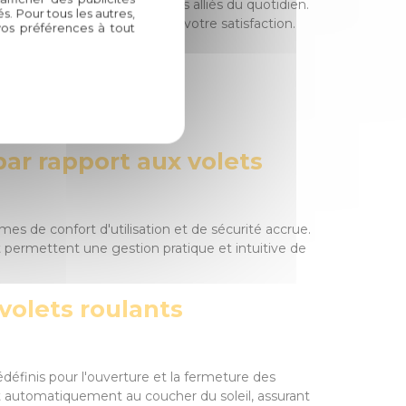
ants électriques de véritables alliés du quotidien.
. Pour tous les autres,
te pour votre bien-être et votre satisfaction.
vos préférences à tout
Habitat.
bitat
par rapport aux volets
es de confort d'utilisation et de sécurité accrue.
at permettent une gestion pratique et intuitive de
volets roulants
édéfinis pour l'ouverture et la fermeture des
t automatiquement au coucher du soleil, assurant