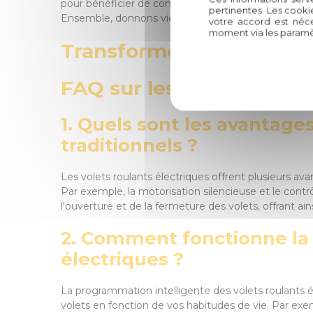
pour bénéficier de conseils avisés, d'une pose profes
pertinentes. Les cooki
Ensemble, donnons vie à vos projets d'aménagement 
votre accord est néce
moment via les paramè
Transformez votre habitat
FAQ sur les Volets Roulan
1. Quels sont les avantage
traditionnels ?
Les volets roulants électriques offrent plusieurs av
Par exemple, la motorisation silencieuse et le contr
l'ouverture et de la fermeture des volets, offrant ai
2. Comment fonctionne la 
électriques ?
La programmation intelligente des volets roulants él
volets en fonction de vos habitudes de vie. Par ex