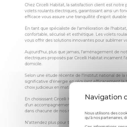
Chez Circelli Habitat, la satisfaction client est not
volets roulants électriques, garantissant ainsi un f
efficace vous assure une tranquillité d'esprit durabl
En tant que spécialiste de l'amélioration de l'habi
confortable, sécurisé et esthétique. Les volets roul
vous offrir des solutions innovantes pour sublimer v
Aujourd'hui, plus que jamais, l'aménagement de notr
électriques proposés par Circelli Habitat incarnent l
domicile.
Selon une étude récente de l'Institut national de la
significative d'énergie en régulant efficacement l
choix judicieux en matière d'aménagement peuven
En choisissant Circelli Habitat pour l'installation de
d'un accompagnement personnalisé tout au long de v
dans chacune de nos réalisations, visant à créer des
Nous utilisons des coo
qu'à nos partenaires, 
N'attendez plus pour transformer votre lieu de vie
Ces informations serv