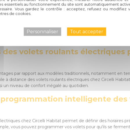
sionnelle et de solutions sur mesure qui feront de vos volets roul
es essentiels au fonctionnement du site sont automatiquement activés
et créons un cadre de vie à votre image, où chaque détail comp
ssaire. Vous gardez le contrôle : acceptez, refusez ou modifiez 
tres de cookies.
 dès aujourd'hui avec Circelli 
Personnaliser
Tout accepter
ts Électriques chez Circelli Ha
s des volets roulants électriques 
antages par rapport aux modèles traditionnels, notamment en term
ôle à distance des volets roulants électriques chez Circelli Habit
nsi un niveau de confort inégalé au quotidien.
programmation intelligente des 
ectriques chez Circelli Habitat permet de définir des horaires pr
emple, vous pouvez programmer vos volets pour qu'ils se fermen