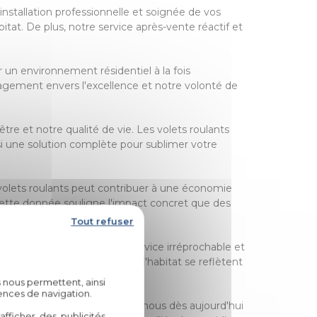
 installation professionnelle et soignée de vos
tat. De plus, notre service après-vente réactif et
 un environnement résidentiel à la fois
ngagement envers l'excellence et notre volonté de
re et notre qualité de vie. Les volets roulants
insi une solution complète pour sublimer votre
e volets roulants peut contribuer à une économie
Cette donnée souligne l'impact concret que des
e environnementale.
Tout refuser
e reconnue, d'une qualité de service irréprochable et
ion pour l'amélioration de l'habitat se reflètent
tes les plus exigeantes.
 nous permettent, ainsi
ences de navigation.
 harmonieusement. Contactez-nous dès aujourd'hui
fficher des publicités