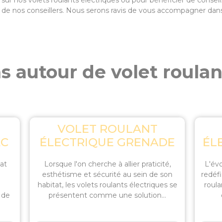
 nos volets roulants électriques ou pour bénéficier de conseils
n de nos conseillers. Nous serons ravis de vous accompagner da
s autour de volet roulant
VOLET ROULANT
AC
ÉLECTRIQUE GRENADE
ÉL
tat
Lorsque l'on cherche à allier praticité,
L'év
esthétisme et sécurité au sein de son
redéfi
habitat, les volets roulants électriques se
roul
 de
présentent comme une solution...