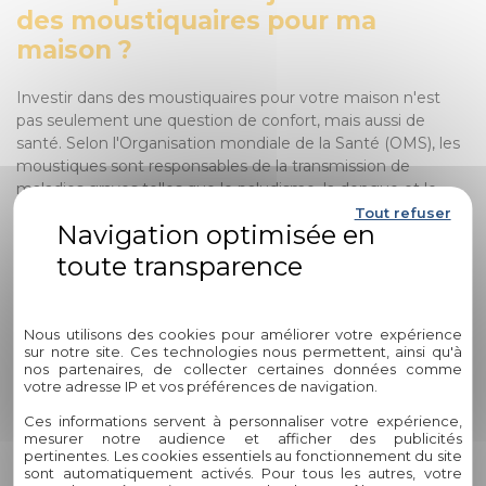
des moustiquaires pour ma
maison ?
Investir dans des moustiquaires pour votre maison n'est
pas seulement une question de confort, mais aussi de
santé. Selon l'Organisation mondiale de la Santé (OMS), les
moustiques sont responsables de la transmission de
maladies graves telles que le paludisme, la dengue et le
virus Zika. En installant des moustiquaires efficaces, vous
Tout refuser
réduisez considérablement le risque de piqûres d'insectes
et de maladies associées.
Politique de confidentialité
2. Quelle est la durée de vie
typique des moustiquaires
Nous utilisons des cookies pour améliorer votre expérience
sur notre site. Ces technologies nous permettent, ainsi qu'à
proposées par Circelli Habitat ?
nos partenaires, de collecter certaines données comme
votre adresse IP et vos préférences de navigation.
La durée de vie des moustiquaires peut varier en fonction
Ces informations servent à personnaliser votre expérience,
de divers facteurs tels que l'entretien régulier, l'exposition
mesurer notre audience et afficher des publicités
aux éléments extérieurs et l'utilisation quotidienne. En
pertinentes. Les cookies essentiels au fonctionnement du site
sont automatiquement activés. Pour tous les autres, votre
général, les moustiquaires de qualité supérieure peuvent