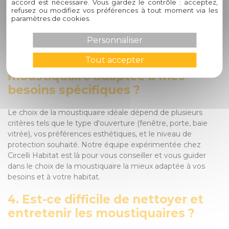
accord est nécessaire. Vous gardez le contrôle : acceptez,
durer plusieurs années sans perdre leur efficacité. Chez
refusez ou modifiez vos préférences à tout moment via les
Circelli Habitat, nous veillons à sélectionner des produits
paramètres de cookies.
durables et résistants pour garantir la longévité de nos
moustiquaires.
Personnaliser
3. Comment choisir la
Tout accepter
moustiquaire adaptée à mes
besoins spécifiques ?
Le choix de la moustiquaire idéale dépend de plusieurs
critères tels que le type d'ouverture (fenêtre, porte, baie
vitrée), vos préférences esthétiques, et le niveau de
protection souhaité. Notre équipe expérimentée chez
Circelli Habitat est là pour vous conseiller et vous guider
dans le choix de la moustiquaire la mieux adaptée à vos
besoins et à votre habitat.
4. Est-ce difficile de nettoyer et
entretenir les moustiquaires ?