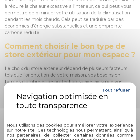
à réduire la chaleur excessive à l'intérieur, ce qui peut vous
permettre de diminuer votre utilisation de la climatisation
pendant les mois chauds. Cela peut se traduire par des
économies d'énergie substantielles et une empreinte
carbone réduite.
Comment choisir le bon type de
store extérieur pour mon espace ?
Le choix du store extérieur dépend de plusieurs facteurs
tels que l'orientation de votre maison, vos besoins en
termes d'ombre et de protection solaire, ainsi que vos
préférences esthétiques. Chez Circelli Habitat, nos experts
Tout refuser
sont là pour vous guider dans le choix du store idéal en
fonction de ces critères, assurant ainsi que votre installation
soit parfaitement adaptée à votre environnement.
Politique de confidentialité
Quelle est l'importance de
Nous utilisons des cookies pour améliorer votre expérience
l'installation professionnelle de
sur notre site. Ces technologies nous permettent, ainsi qu'à
nos partenaires, de collecter certaines données comme
stores extérieurs ?