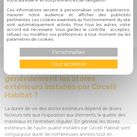
votre adresse IP et vos préférences de navigation.
Ces informations servent à personnaliser votre expérience,
L'installation professionnelle de stores extérieurs est
mesurer notre audience et afficher des publicités
essentielle pour garantir leur bon fonctionnement et leur
pertinentes. Les cookies essentiels au fonctionnement du site
durabilité. Une installation incorrecte peut non seulement
sont automatiquement activés. Pour tous les autres, votre
accord est nécessaire. Vous gardez le contrôle : acceptez,
compromettre l'efficacité des stores, mais également
refusez ou modifiez vos préférences à tout moment via les
entraîner des problèmes structurels potentiels. Chez Circelli
paramètres de cookies.
Habitat, nous veillons à ce que chaque installation soit
réalisée avec précision et savoir-faire pour assurer des
Personnaliser
résultats optimaux.
Tout accepter
Combien de temps durent
généralement les stores
extérieurs installés par Circelli
Habitat ?
La durée de vie des stores extérieurs dépend de divers
facteurs tels que l'exposition aux éléments, la qualité des
matériaux et l'entretien régulier. En général, les stores
extérieurs de haute qualité installés par Circelli Habitat sont
conçus pour durer de nombreuses années tout en