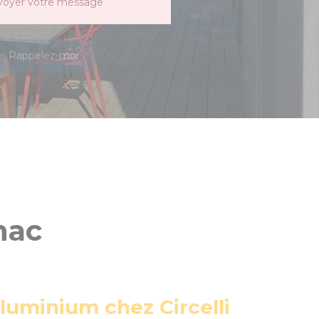
voyer votre message
Rappelez-moi
nac
luminium chez Circelli