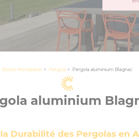
en
Stores Montauban
Pergola
Pergola aluminium Blagnac
gola aluminium Blag
la Durabilité des Pergolas en A