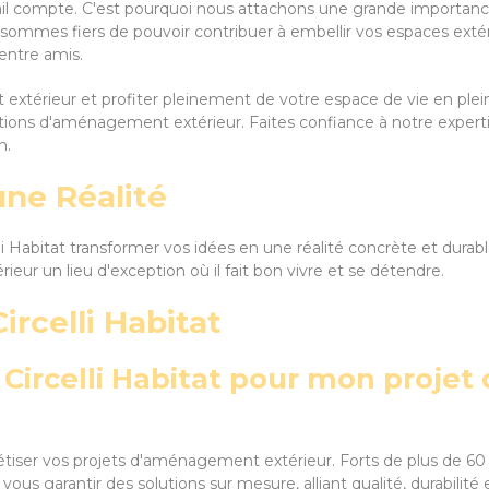
ail compte. C'est pourquoi nous attachons une grande importance
s sommes fiers de pouvoir contribuer à embellir vos espaces extéri
 entre amis.
extérieur et profiter pleinement de votre espace de vie en plein
lutions d'aménagement extérieur. Faites confiance à notre expert
n.
une Réalité
elli Habitat transformer vos idées en une réalité concrète et dur
eur un lieu d'exception où il fait bon vivre et se détendre.
ircelli Habitat
ir Circelli Habitat pour mon proj
ncrétiser vos projets d'aménagement extérieur. Forts de plus de 6
r vous garantir des solutions sur mesure, alliant qualité, durabil