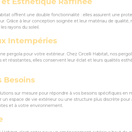
e et Esthétique Raffinée
itat offrent une double fonctionnalité : elles assurent une prote
ur. Grâce à leur conception soignée et leur matériau de qualité,
les rayons du soleil.
ux Intempéries
d'une pergola pour votre extérieur. Chez Circelli Habitat, nos per
et résistantes, elles conservent leur éclat et leurs qualités esthé
s Besoins
lutions sur mesure pour répondre à vos besoins spécifiques en
r un espace de vie extérieur ou une structure plus discrète pour a
entes et à votre environnement.
e