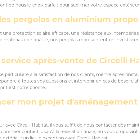
font de nous le choix parfait pour sublimer votre espace extérieur
es pergolas en aluminium proposé
nt une protection solaire efficace, une résistance aux intempérie
de matériaux de qualité, nos pergolas représentent un investisse
rvice après-vente de Circelli Ha
 particulière à la satisfaction de nos clients, même après l'insta
répondre à toutes vos questions et intervenir en cas de besoin, a
prit est notre priorité.
r mon projet d'aménagement ext
vec Circelli Habitat, il vous suffit de nous contacter dès mainte
remier contact jusqu'à la réalisation finale, en vous proposant
extérieur un lieu d'exception avec Circelli Habitat.