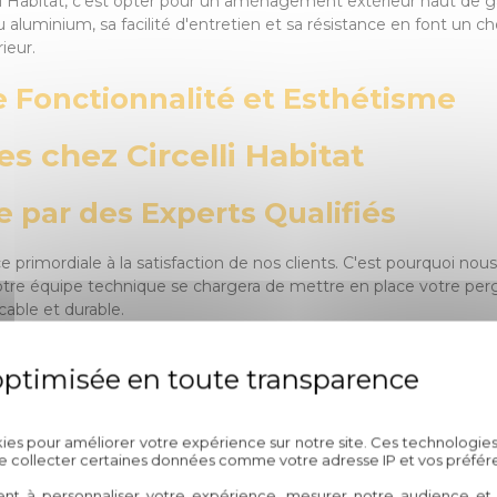
li Habitat, c'est opter pour un aménagement extérieur haut de g
 aluminium, sa facilité d'entretien et sa résistance en font un c
ieur.
e Fonctionnalité et Esthétisme
 chez Circelli Habitat
e par des Experts Qualifiés
 primordiale à la satisfaction de nos clients. C'est pourquoi nous
 Notre équipe technique se chargera de mettre en place votre pe
cable et durable.
s-Vente
t au cœur de nos préoccupations. Chez Circelli Habitat, nous offro
Politique de confidentialité
vice après-vente réactif et efficace est disponible pour répondre 
kies pour améliorer votre expérience sur notre site. Ces technologies
pérennité de votre installation.
de collecter certaines données comme votre adresse IP et vos préfér
ent à personnaliser votre expérience, mesurer notre audience et a