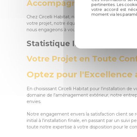
Accompagnement Personna
pertinentes. Les cooki
votre accord est néce
moment via les paramè
Chez Circelli Habitat, nous croyons en l'importance
votre projet, notre équipe est à vos côtés pour vo
nous engageons à vous fournir un service sur mesur
Statistique Impactante :
Votre Projet en Toute Con
Optez pour l'Excellence a
En choisissant Circelli Habitat pour l'installation d
domaine de l'aménagement extérieur, notre entrepri
envies.
Notre engagement envers la satisfaction client se r
initial à l'installation finale, en passant par un su
toute notre expertise à votre disposition pour le con