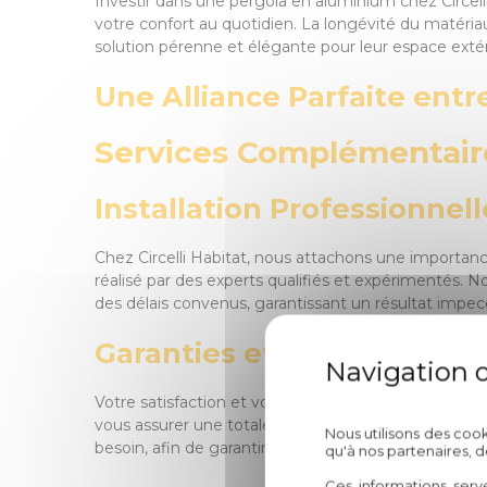
Investir dans une pergola en aluminium chez Circel
votre confort au quotidien. La longévité du matériau
solution pérenne et élégante pour leur espace extér
Une Alliance Parfaite entr
Services Complémentaires
Installation Professionnell
Chez Circelli Habitat, nous attachons une importance
réalisé par des experts qualifiés et expérimentés.
des délais convenus, garantissant un résultat impec
Garanties et Service Aprè
Votre satisfaction et votre tranquillité d'esprit son
vous assurer une totale sérénité. De plus, notre ser
Nous utilisons des coo
besoin, afin de garantir le bon fonctionnement et la 
qu'à nos partenaires, 
Ces informations serv