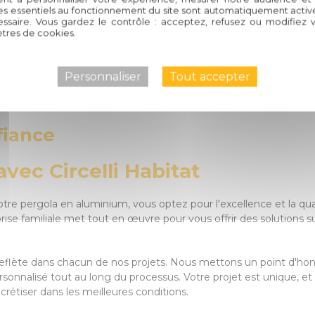
lisé tout au Long du Projet
es essentiels au fonctionnement du site sont automatiquement activés
ssaire. Vous gardez le contrôle : acceptez, refusez ou modifiez 
tres de cookies.
 d'un accompagnement personnalisé pour chacun de nos clients. D
us conseiller, vous orienter et répondre à toutes vos demandes.
e, adapté à vos attentes et à votre budget.
Personnaliser
Tout accepter
fiance
vec Circelli Habitat
e votre pergola en aluminium, vous optez pour l'excellence et la qu
se familiale met tout en œuvre pour vous offrir des solutions s
eflète dans chacun de nos projets. Nous mettons un point d'honn
ivi personnalisé tout au long du processus. Votre projet est uniqu
crétiser dans les meilleures conditions.