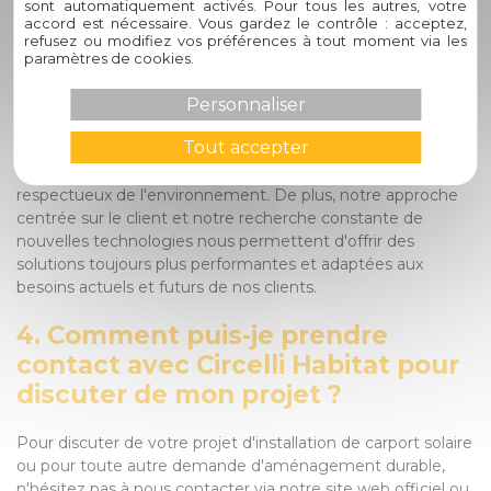
s'engage-t-il pour la durabilité et
sont automatiquement activés. Pour tous les autres, votre
accord est nécessaire. Vous gardez le contrôle : acceptez,
l'innovation ?
refusez ou modifiez vos préférences à tout moment via les
paramètres de cookies.
Chez Circelli Habitat, notre engagement pour la durabilité
et l'innovation se reflète dans chaque projet que nous
Personnaliser
entreprenons. En intégrant des solutions éco-responsables
Tout accepter
telles que les carports solaires dans nos offres, nous
contribuons activement à la promotion d'un mode de vie
respectueux de l'environnement. De plus, notre approche
centrée sur le client et notre recherche constante de
nouvelles technologies nous permettent d'offrir des
solutions toujours plus performantes et adaptées aux
besoins actuels et futurs de nos clients.
4. Comment puis-je prendre
contact avec Circelli Habitat pour
discuter de mon projet ?
Pour discuter de votre projet d'installation de carport solaire
ou pour toute autre demande d'aménagement durable,
n'hésitez pas à nous contacter via notre site web officiel ou