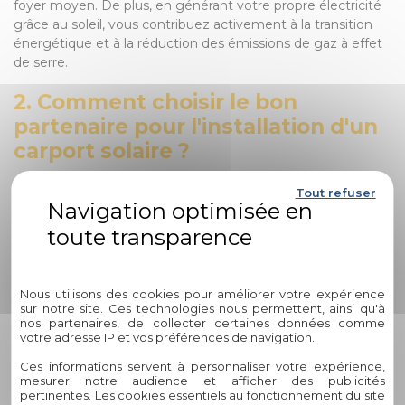
foyer moyen. De plus, en générant votre propre électricité
grâce au soleil, vous contribuez activement à la transition
énergétique et à la réduction des émissions de gaz à effet
de serre.
2. Comment choisir le bon
partenaire pour l'installation d'un
carport solaire ?
Lorsque vous envisagez l'installation d'un carport solaire, il
Tout refuser
est essentiel de choisir un partenaire fiable, expérimenté et
engagé dans l'aménagement durable. Circelli Habitat se
distingue par son expertise éprouvée, sa démarche
Politique de confidentialité
personnalisée et son engagement envers la satisfaction
client. Avec une longue expérience dans le domaine de
Nous utilisons des cookies pour améliorer votre expérience
l'aménagement durable, Circelli Habitat est le partenaire
sur notre site. Ces technologies nous permettent, ainsi qu'à
idéal pour concrétiser vos projets d'habitat écologique et
nos partenaires, de collecter certaines données comme
votre adresse IP et vos préférences de navigation.
moderne.
Ces informations servent à personnaliser votre expérience,
3. Comment Circelli Habitat
mesurer notre audience et afficher des publicités
pertinentes. Les cookies essentiels au fonctionnement du site