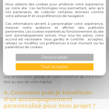
l'aménagement de votre habitat. Notre expertise de plus
Nous utilisons des cookies pour améliorer votre expérience
de 60 ans dans le domaine de l'habitat garantit des
sur notre site. Ces technologies nous permettent, ainsi qu'à
solutions fiables et durables qui répondent à vos besoins
nos partenaires, de collecter certaines données comme
votre adresse IP et vos préférences de navigation.
spécifiques.
Ces informations servent à personnaliser votre expérience,
3. Quels avantages offre
mesurer notre audience et afficher des publicités
pertinentes. Les cookies essentiels au fonctionnement du site
l'association des brises soleil avec
sont automatiquement activés. Pour tous les autres, votre
accord est nécessaire. Vous gardez le contrôle : acceptez,
d'autres services connexes ?
refusez ou modifiez vos préférences à tout moment via les
paramètres de cookies.
En combinant les brises soleil avec des stores, des
menuiseries ou des protections extérieures adaptées, vous
Personnaliser
créez un ensemble cohérent qui renforce l'isolation
Tout accepter
thermique, acoustique et la sécurité de votre domicile.
Cette synergie entre les différents éléments contribue à
une amélioration globale de votre confort et de votre bien-
être au sein de votre habitat.
4. Comment puis-je bénéficier
d'un accompagnement
personnalisé pour mon projet ?