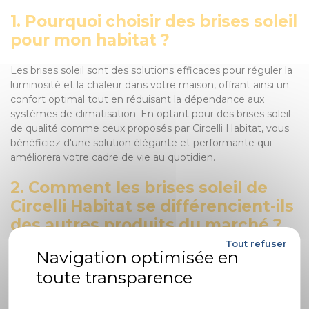
1. Pourquoi choisir des brises soleil
pour mon habitat ?
Les brises soleil sont des solutions efficaces pour réguler la
luminosité et la chaleur dans votre maison, offrant ainsi un
confort optimal tout en réduisant la dépendance aux
systèmes de climatisation. En optant pour des brises soleil
de qualité comme ceux proposés par Circelli Habitat, vous
bénéficiez d'une solution élégante et performante qui
améliorera votre cadre de vie au quotidien.
2. Comment les brises soleil de
Circelli Habitat se différencient-ils
des autres produits du marché ?
Tout refuser
Les brises soleil de Circelli Habitat se distinguent par leur
qualité exceptionnelle, leur personnalisation sur mesure,
leur esthétique soignée et leur capacité à s'intégrer
Politique de confidentialité
harmonieusement avec d'autres produits et services pour