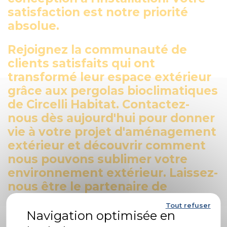
satisfaction est notre priorité
absolue.
Rejoignez la communauté de
clients satisfaits qui ont
transformé leur espace extérieur
grâce aux pergolas bioclimatiques
de Circelli Habitat. Contactez-
nous dès aujourd'hui pour donner
vie à votre projet d'aménagement
extérieur et découvrir comment
nous pouvons sublimer votre
environnement extérieur. Laissez-
nous être le partenaire de
confiance qui fera de votre jardin
Tout refuser
ou de votre terrasse un véritable