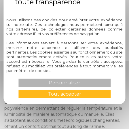
oasis de confort et de beauté.
Politique de confidentialité
Transformez votre extérieur en
Nous utilisons des cookies pour améliorer votre expérience
un havre de paix où il fait bon
sur notre site. Ces technologies nous permettent, ainsi qu'à
vivre, grâce à Circelli Habitat.
nos partenaires, de collecter certaines données comme
votre adresse IP et vos préférences de navigation.
Contactez-nous pour débuter
Ces informations servent à personnaliser votre expérience,
cette transformation dès
mesurer notre audience et afficher des publicités
maintenant.
pertinentes. Les cookies essentiels au fonctionnement du site
sont automatiquement activés. Pour tous les autres, votre
accord est nécessaire. Vous gardez le contrôle : acceptez,
1. Quels sont les avantages des
refusez ou modifiez vos préférences à tout moment via les
paramètres de cookies.
pergolas bioclimatiques par
rapport aux pergolas
Personnaliser
traditionnelles ?
Tout accepter
Les pergolas bioclimatiques offrent une plus grande
polyvalence en permettant de réguler la température et la
luminosité de manière automatique ou manuelle. Elles
s'adaptent aux conditions météorologiques changeantes,
offrant un confort optimal tout au long de l'année.