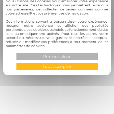
Nous utilisons des cookies pour améliorer votre expérience
Carport aluminium Toulouse
sur notre site. Ces technologies nous permettent, ainsi qu'à
nos partenaires, de collecter certaines données comme
Moustiquaire enroulable Toulouse
votre adresse IP et vos préférences de navigation.
Moustiquaire baie vitrée Toulouse
Moustiquaire fenêtre Toulouse
Ces informations servent à personnaliser votre expérience,
mesurer notre audience et afficher des publicités
Volet roulant électrique Toulouse
pertinentes. Les cookies essentiels au fonctionnement du site
Portail automatisé Toulouse
sont automatiquement activés. Pour tous les autres, votre
Brise soleil Toulouse
accord est nécessaire. Vous gardez le contrôle : acceptez,
Volet coulissant Toulouse
refusez ou modifiez vos préférences à tout moment via les
paramètres de cookies.
Volet battant PVC Toulouse
Volets battants aluminium Toulouse
Personnaliser
Tout accepter