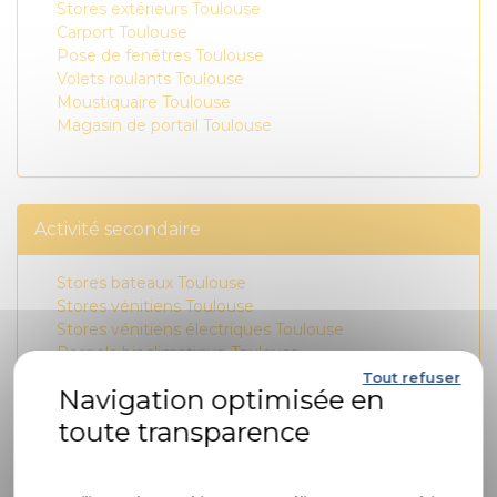
Stores extérieurs Toulouse
Carport Toulouse
Pose de fenêtres Toulouse
Volets roulants Toulouse
Moustiquaire Toulouse
Magasin de portail Toulouse
Activité secondaire
Stores bateaux Toulouse
Stores vénitiens Toulouse
Stores vénitiens électriques Toulouse
Pergola bioclimatique Toulouse
Stores bannes Toulouse
Tout refuser
Store zip Toulouse
Carport photovoltaïque Toulouse
Store enrouleur Toulouse
Politique de confidentialité
Pergola aluminium Toulouse
Carport solaire Toulouse