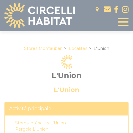
Panneau de gestion des cookies
Stores Montauban
Localités
L'Union
L'Union
L'Union
Activité principale
Stores intérieurs L'Union
Pergola L'Union