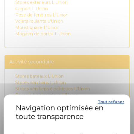
Stores extérieurs L'Union
Carport L'Union
Pose de fenêtres L'Union
Volets roulants L'Union
Moustiquaire L'Union
Magasin de portail L'Union
Activité secondaire
Stores bateaux L'Union
Stores vénitiens L'Union
Stores vénitiens électriques L'Union
Pergola bioclimatique L'Union
Stores bannes L'Union
Tout refuser
Store zip L'Union
Carport photovoltaïque L'Union
Store enrouleur L'Union
Politique de confidentialité
Pergola aluminium L'Union
Carport solaire L'Union