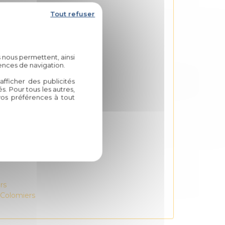
Tout refuser
es Colomiers
omiers
 nous permettent, ainsi
lomiers
ences de navigation.
ers
fficher des publicités
. Pour tous les autres,
vos préférences à tout
ers
olomiers
olomiers
miers
olomiers
ers
rs
 Colomiers