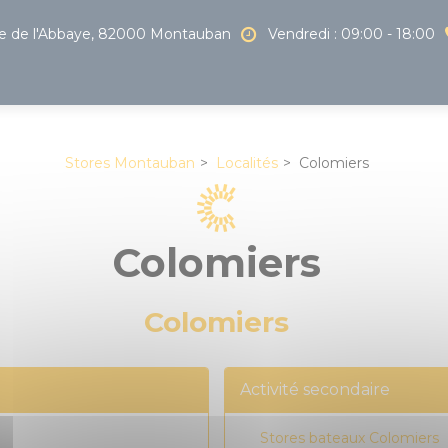
 de l'Abbaye, 82000 Montauban
Vendredi : 09:00 - 18:00
Stores Montauban
Localités
Colomiers
Colomiers
Colomiers
Activité secondaire
Stores bateaux Colomiers