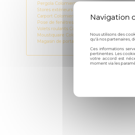
Pergola Colomiers
Stores extérieurs Colomiers
Carport Colomiers
Pose de fenêtres Colomiers
Volets roulants Colomiers
Nous utilisons des coo
Moustiquaire Colomiers
qu'à nos partenaires, 
Magasin de portail Colomiers
Ces informations serv
pertinentes. Les cooki
votre accord est néce
moment via les paramè