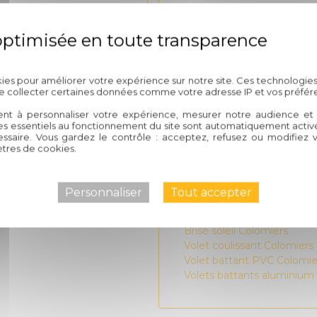
Stores vénitiens Colomiers
Stores vénitiens électriqu
Pergola bioclimatique Col
Stores bannes Colomiers
Politique de confidentialité
Store zip Colomiers
kies pour améliorer votre expérience sur notre site. Ces technologies
Carport photovoltaïque Co
de collecter certaines données comme votre adresse IP et vos préfér
Store enrouleur Colomiers
Pergola aluminium Colomi
ent à personnaliser votre expérience, mesurer notre audience et a
es essentiels au fonctionnement du site sont automatiquement activés
Carport solaire Colomiers
ssaire. Vous gardez le contrôle : acceptez, refusez ou modifiez 
Carport aluminium Colomi
tres de cookies.
Moustiquaire enroulable C
Moustiquaire baie vitrée C
Moustiquaire fenêtre Colo
Personnaliser
Tout accepter
Volet roulant électrique C
Portail automatisé Colomi
Brise soleil Colomiers
Volet coulissant Colomiers
Volet battant PVC Colomie
Volets battants aluminium