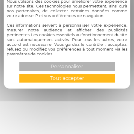
Nous utilisons des cookies pour améliorer votre expérience
Carport aluminium Castanet-Tolosan
sur notre site. Ces technologies nous permettent, ainsi qu'à
nos partenaires, de collecter certaines données comme
Moustiquaire enroulable Castanet-Tolosan
votre adresse IP et vos préférences de navigation.
Moustiquaire baie vitrée Castanet-Tolosan
Moustiquaire fenêtre Castanet-Tolosan
Ces informations servent à personnaliser votre expérience,
mesurer notre audience et afficher des publicités
Volet roulant électrique Castanet-Tolosan
pertinentes. Les cookies essentiels au fonctionnement du site
Portail automatisé Castanet-Tolosan
sont automatiquement activés. Pour tous les autres, votre
Brise soleil Castanet-Tolosan
accord est nécessaire. Vous gardez le contrôle : acceptez,
Volet coulissant Castanet-Tolosan
refusez ou modifiez vos préférences à tout moment via les
paramètres de cookies.
Volet battant PVC Castanet-Tolosan
Volets battants aluminium Castanet-Tolosan
Personnaliser
Tout accepter