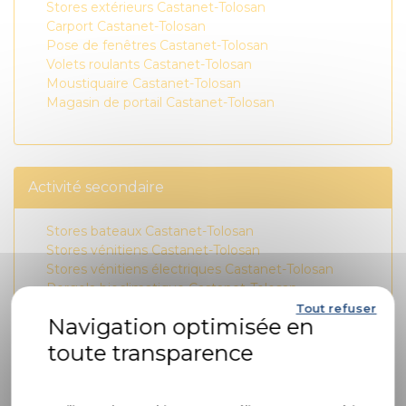
Stores extérieurs Castanet-Tolosan
Carport Castanet-Tolosan
Pose de fenêtres Castanet-Tolosan
Volets roulants Castanet-Tolosan
Moustiquaire Castanet-Tolosan
Magasin de portail Castanet-Tolosan
Activité secondaire
Stores bateaux Castanet-Tolosan
Stores vénitiens Castanet-Tolosan
Stores vénitiens électriques Castanet-Tolosan
Pergola bioclimatique Castanet-Tolosan
Stores bannes Castanet-Tolosan
Tout refuser
Store zip Castanet-Tolosan
Carport photovoltaïque Castanet-Tolosan
Store enrouleur Castanet-Tolosan
Politique de confidentialité
Pergola aluminium Castanet-Tolosan
Carport solaire Castanet-Tolosan